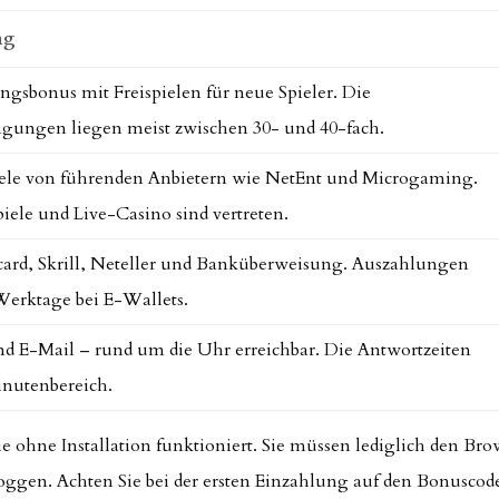
ng
ngsbonus mit Freispielen für neue Spieler. Die
gungen liegen meist zwischen 30- und 40-fach.
iele von führenden Anbietern wie NetEnt und Microgaming.
piele und Live-Casino sind vertreten.
card, Skrill, Neteller und Banküberweisung. Auszahlungen
Werktage bei E-Wallets.
d E-Mail – rund um die Uhr erreichbar. Die Antwortzeiten
inutenbereich.
ie ohne Installation funktioniert. Sie müssen lediglich den Bro
oggen. Achten Sie bei der ersten Einzahlung auf den Bonuscod