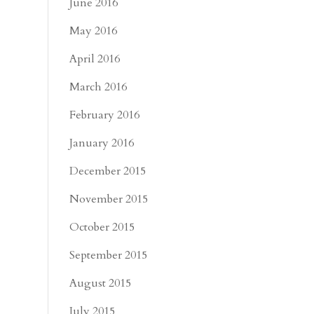
June 2016
May 2016
April 2016
March 2016
February 2016
January 2016
December 2015
November 2015
October 2015
September 2015
August 2015
July 2015