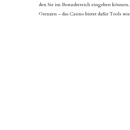
den Sie im Bonusbereich eingeben können. 
Grenzen – das Casino bietet dafür Tools wie