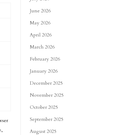
June 2026
May 2026
April 2026
March 2026
February 2026
January 2026
December 2025
November 2025
October 2025
September 2025
wser
e,
August 2025