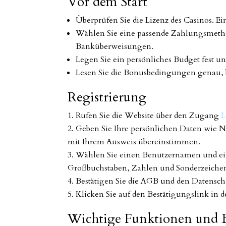
Vor dem Start
Überprüfen Sie die Lizenz des Casinos. Ei
Wählen Sie eine passende Zahlungsmetho
Banküberweisungen.
Legen Sie ein persönliches Budget fest un
Lesen Sie die Bonusbedingungen genau,
Registrierung
Rufen Sie die Website über den Zugang
L
Geben Sie Ihre persönlichen Daten wie
mit Ihrem Ausweis übereinstimmen.
Wählen Sie einen Benutzernamen und ein
Großbuchstaben, Zahlen und Sonderzeiche
Bestätigen Sie die AGB und den Datensch
Klicken Sie auf den Bestätigungslink in de
Wichtige Funktionen und 