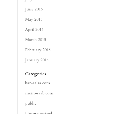
June 2015
May 2015
April 2015
March 2015
February 2015
January 2015
Categories
bar-salsa.com
mem-saab.com
public
Uncategorized