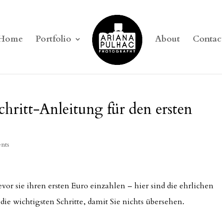
Home
Portfolio
About
Contac
chritt-Anleitung für den ersten
nts
bevor sie ihren ersten Euro einzahlen – hier sind die ehrlichen
die wichtigsten Schritte, damit Sie nichts übersehen.