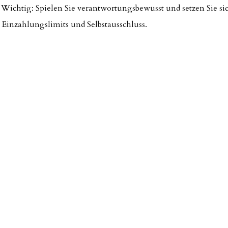
Wichtig: Spielen Sie verantwortungsbewusst und setzen Sie si
 Einzahlungslimits und Selbstausschluss.