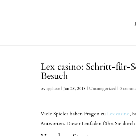
Lex casino: Schritt-für-S
Besuch
by
apphoto
|
Jan 28, 2018
|
Uncategorized
|
0 comme
Viele Spieler haben Fragen zu
Lex casino
, 
Antworten. Dieser Leitfaden führt Sie durch 