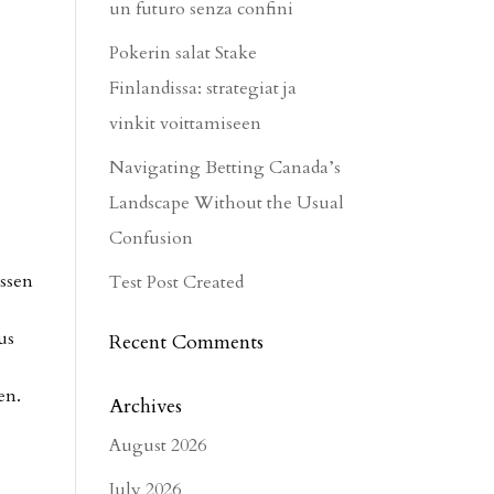
un futuro senza confini
Pokerin salat Stake
Finlandissa: strategiat ja
vinkit voittamiseen
Navigating Betting Canada’s
Landscape Without the Usual
Confusion
ssen
Test Post Created
us
Recent Comments
en.
Archives
August 2026
July 2026