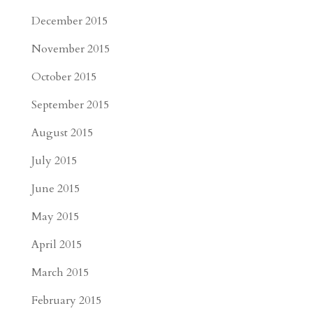
December 2015
November 2015
October 2015
September 2015
August 2015
July 2015
June 2015
May 2015
April 2015
March 2015
February 2015