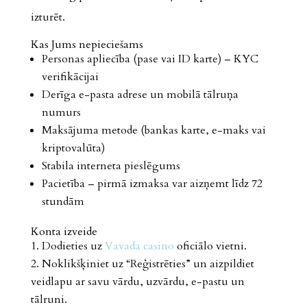
izturēt.
Kas Jums nepieciešams
Personas apliecība (pase vai ID karte) – KYC
verifikācijai
Derīga e-pasta adrese un mobilā tālruņa
numurs
Maksājuma metode (bankas karte, e-maks vai
kriptovalūta)
Stabila interneta pieslēgums
Pacietība – pirmā izmaksa var aizņemt līdz 72
stundām
Konta izveide
Dodieties uz
Vavada casino
oficiālo vietni.
Noklikšķiniet uz “Reģistrēties” un aizpildiet
veidlapu ar savu vārdu, uzvārdu, e-pastu un
tālruni.