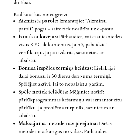
drošībai.
Kad kaut kas noiet greizi
Aizmirsta parole:
Izmantojiet “Aizmirsu
paroli” pogu – saite tiek nosūtīta uz e-pastu.
Izmaksa kavējas:
Pārbaudiet, vai esat iesniedzis
visus KYC dokumentus. Ja nē, pabeidziet
verifikāciju. Ja jau izdarīts, sazinieties ar
atbalstu.
Bonusa izspēles termiņš beidzas:
Lielākajai
daļai bonusu ir 30 dienu derīguma termiņš.
Spēlējiet aktīvi, lai to nepalaistu garām.
Spēle netiek ielādēta:
Mēģiniet notīrīt
pārlūkprogrammas kešatmiņu vai izmantot citu
pārlūku. Ja problēma turpinās, sazinieties ar
atbalstu.
Maksājuma metode nav pieejama:
Dažas
metodes ir atkarīgas no valsts. Pārbaudiet