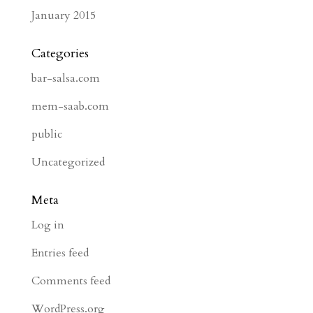
January 2015
Categories
bar-salsa.com
mem-saab.com
public
Uncategorized
Meta
Log in
Entries feed
Comments feed
WordPress.org