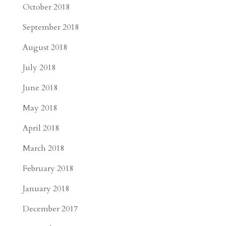
October 2018
September 2018
August 2018
July 2018
June 2018
May 2018
April 2018
March 2018
February 2018
January 2018
December 2017