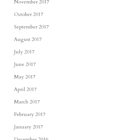
November 2017
October 2017
September 2017
August 2017
July 2017
June 2017
May 2017
April 2017
March 2017
February 2017
January 2017
December 2016