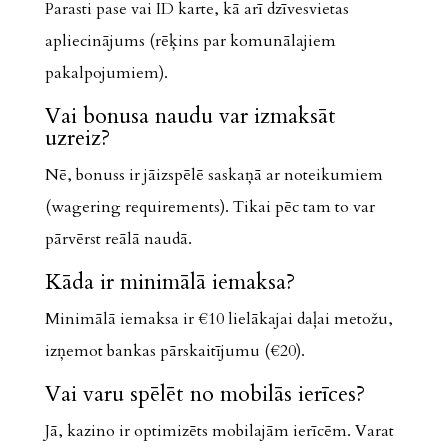
Parasti pase vai ID karte, kā arī dzīvesvietas
apliecinājums (rēķins par komunālajiem
pakalpojumiem).
Vai bonusa naudu var izmaksāt
uzreiz?
Nē, bonuss ir jāizspēlē saskaņā ar noteikumiem
(wagering requirements). Tikai pēc tam to var
pārvērst reālā naudā.
Kāda ir minimālā iemaksa?
Minimālā iemaksa ir €10 lielākajai daļai metožu,
izņemot bankas pārskaitījumu (€20).
Vai varu spēlēt no mobilās ierīces?
Jā, kazino ir optimizēts mobilajām ierīcēm. Varat