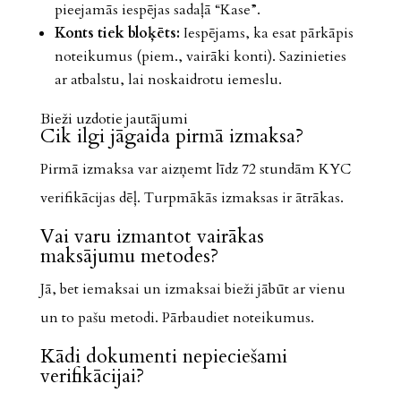
pieejamās iespējas sadaļā “Kase”.
Konts tiek bloķēts:
Iespējams, ka esat pārkāpis
noteikumus (piem., vairāki konti). Sazinieties
ar atbalstu, lai noskaidrotu iemeslu.
Bieži uzdotie jautājumi
Cik ilgi jāgaida pirmā izmaksa?
Pirmā izmaksa var aizņemt līdz 72 stundām KYC
verifikācijas dēļ. Turpmākās izmaksas ir ātrākas.
Vai varu izmantot vairākas
maksājumu metodes?
Jā, bet iemaksai un izmaksai bieži jābūt ar vienu
un to pašu metodi. Pārbaudiet noteikumus.
Kādi dokumenti nepieciešami
verifikācijai?