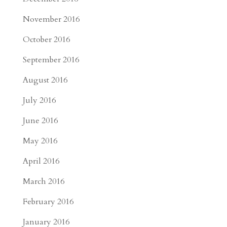
November 2016
October 2016
September 2016
August 2016
July 2016
June 2016
May 2016
April 2016
March 2016
February 2016
January 2016