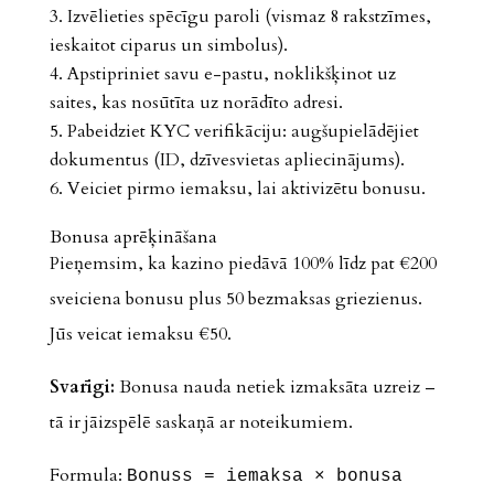
Izvēlieties spēcīgu paroli (vismaz 8 rakstzīmes,
ieskaitot ciparus un simbolus).
Apstipriniet savu e-pastu, noklikšķinot uz
saites, kas nosūtīta uz norādīto adresi.
Pabeidziet KYC verifikāciju: augšupielādējiet
dokumentus (ID, dzīvesvietas apliecinājums).
Veiciet pirmo iemaksu, lai aktivizētu bonusu.
Bonusa aprēķināšana
Pieņemsim, ka kazino piedāvā 100% līdz pat €200
sveiciena bonusu plus 50 bezmaksas griezienus.
Jūs veicat iemaksu €50.
Svarīgi:
Bonusa nauda netiek izmaksāta uzreiz –
tā ir jāizspēlē saskaņā ar noteikumiem.
Formula:
Bonuss = iemaksa × bonusa