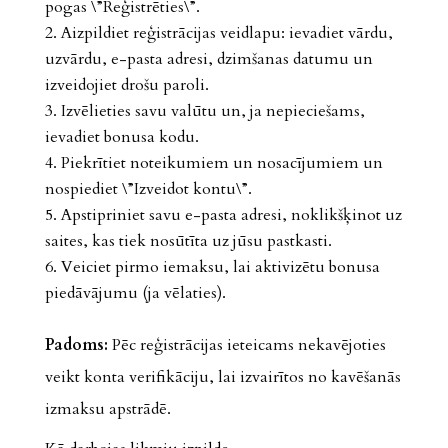
pogas \”Reģistrēties\”.
Aizpildiet reģistrācijas veidlapu: ievadiet vārdu,
uzvārdu, e-pasta adresi, dzimšanas datumu un
izveidojiet drošu paroli.
Izvēlieties savu valūtu un, ja nepieciešams,
ievadiet bonusa kodu.
Piekrītiet noteikumiem un nosacījumiem un
nospiediet \”Izveidot kontu\”.
Apstipriniet savu e-pasta adresi, noklikšķinot uz
saites, kas tiek nosūtīta uz jūsu pastkasti.
Veiciet pirmo iemaksu, lai aktivizētu bonusa
piedāvājumu (ja vēlaties).
Padoms:
Pēc reģistrācijas ieteicams nekavējoties
veikt konta verifikāciju, lai izvairītos no kavēšanās
izmaksu apstrādē.