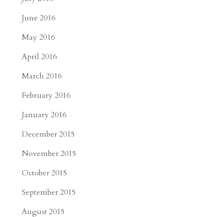
June 2016
May 2016
April 2016
March 2016
February 2016
January 2016
December 2015
November 2015
October 2015
September 2015
August 2015