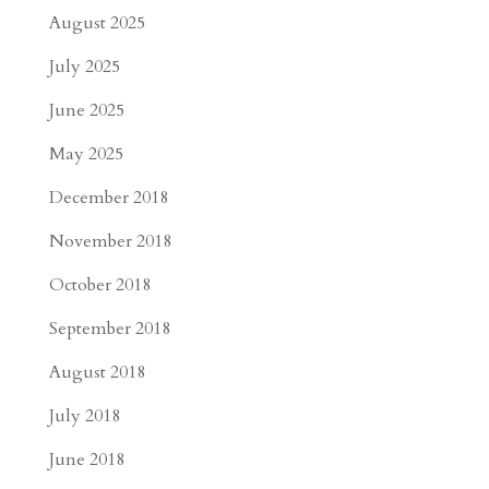
August 2025
July 2025
June 2025
May 2025
December 2018
November 2018
October 2018
September 2018
August 2018
July 2018
June 2018