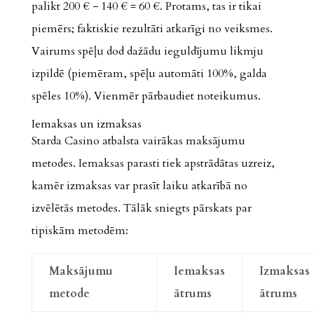
palikt 200 € − 140 € = 60 €. Protams, tas ir tikai
piemērs; faktiskie rezultāti atkarīgi no veiksmes.
Vairums spēļu dod dažādu ieguldījumu likmju
izpildē (piemēram, spēļu automāti 100%, galda
spēles 10%). Vienmēr pārbaudiet noteikumus.
Iemaksas un izmaksas
Starda Casino atbalsta vairākas maksājumu
metodes. Iemaksas parasti tiek apstrādātas uzreiz,
kamēr izmaksas var prasīt laiku atkarībā no
izvēlētās metodes. Tālāk sniegts pārskats par
tipiskām metodēm:
Maksājumu
Iemaksas
Izmaksas
metode
ātrums
ātrums