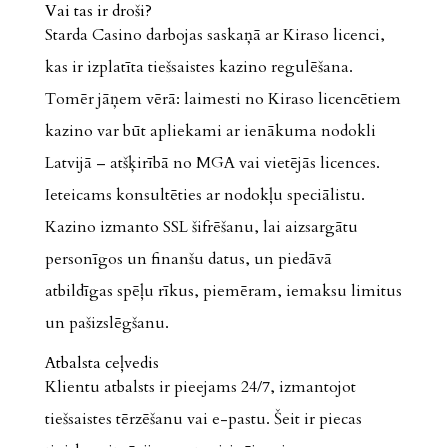
Vai tas ir droši?
Starda Casino darbojas saskaņā ar Kiraso licenci,
kas ir izplatīta tiešsaistes kazino regulēšana.
Tomēr jāņem vērā: laimesti no Kiraso licencētiem
kazino var būt apliekami ar ienākuma nodokli
Latvijā – atšķirībā no MGA vai vietējās licences.
Ieteicams konsultēties ar nodokļu speciālistu.
Kazino izmanto SSL šifrēšanu, lai aizsargātu
personīgos un finanšu datus, un piedāvā
atbildīgas spēļu rīkus, piemēram, iemaksu limitus
un pašizslēgšanu.
Atbalsta ceļvedis
Klientu atbalsts ir pieejams 24/7, izmantojot
tiešsaistes tērzēšanu vai e-pastu. Šeit ir piecas