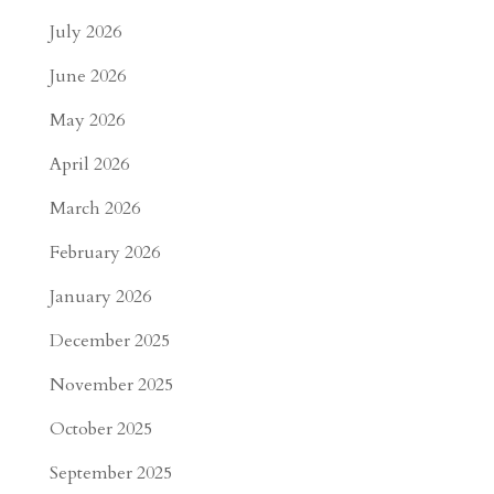
July 2026
June 2026
May 2026
April 2026
March 2026
February 2026
January 2026
December 2025
November 2025
October 2025
September 2025