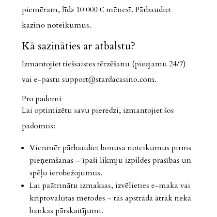
piemēram, līdz 10 000 € mēnesī. Pārbaudiet
kazino noteikumus.
Kā sazināties ar atbalstu?
Izmantojiet tiešsaistes tērzēšanu (pieejamu 24/7)
vai e-pastu support@stardacasino.com.
Pro padomi
Lai optimizētu savu pieredzi, izmantojiet šos
padomus:
Vienmēr pārbaudiet bonusa noteikumus pirms
pieņemšanas – īpaši likmju izpildes prasības un
spēļu ierobežojumus.
Lai paātrinātu izmaksas, izvēlieties e-maka vai
kriptovalūtas metodes – tās apstrādā ātrāk nekā
bankas pārskaitījumi.