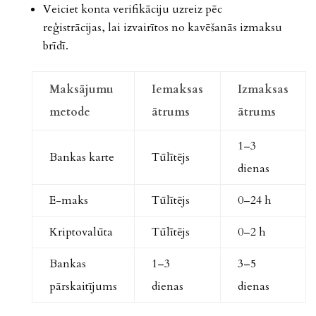
Veiciet konta verifikāciju uzreiz pēc
reģistrācijas, lai izvairītos no kavēšanās izmaksu
brīdī.
Maksājumu
Iemaksas
Izmaksas
metode
ātrums
ātrums
1–3
Bankas karte
Tūlītējs
dienas
E-maks
Tūlītējs
0–24 h
Kriptovalūta
Tūlītējs
0–2 h
Bankas
1–3
3–5
pārskaitījums
dienas
dienas