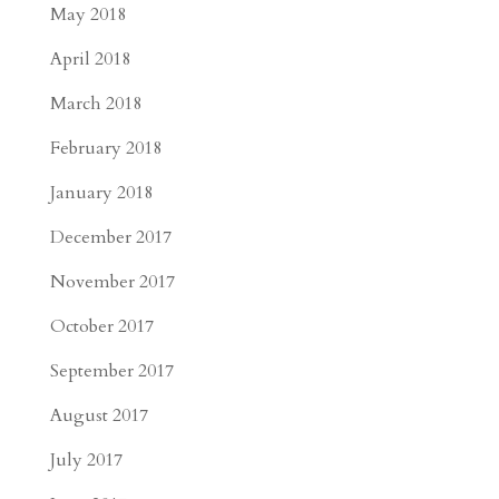
May 2018
April 2018
March 2018
February 2018
January 2018
December 2017
November 2017
October 2017
September 2017
August 2017
July 2017