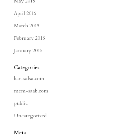
May 2015
April 2015
March 2015
February 2015
January 2015
Categories
bar-salsa.com
mem-saab.com
public
Uncategorized
Meta