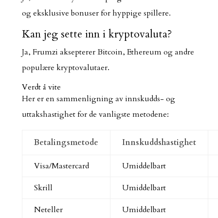
og eksklusive bonuser for hyppige spillere.
Kan jeg sette inn i kryptovaluta?
Ja, Frumzi aksepterer Bitcoin, Ethereum og andre
populære kryptovalutaer.
Verdt å vite
Her er en sammenligning av innskudds- og
uttakshastighet for de vanligste metodene:
Betalingsmetode
Innskuddshastighet
Visa/Mastercard
Umiddelbart
Skrill
Umiddelbart
Neteller
Umiddelbart