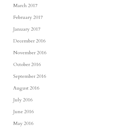
March 2017
February 2017
January 2017
December 2016
November 2016
October 2016
September 2016
August 2016
July 2016
June 2016
May 2016