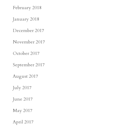
February 2018
January 2018
December 2017
November 2017
October 2017
September 2017
August 2017
July 2017
June 2017
May 2017
April 2017