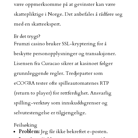
være oppmerksomme på at gevinster kan være
skattepliktige i Norge. Det anbefales å rådføre seg
med en skatteekspert.
Er det trygt?
Frumzi casino bruker SSL-kryptering for å
beskytte personopplysninger og transaksjoner.
Lisensen fra Curacao sikrer at kasinoet følger
grunnleggende regler. Tredjeparter som
eCOGRA tester ofte spilleautomatenes RTP
(return to player) for rettferdighet. Ansvarlig
spilling-verktøy som innskuddsgrenser og
selvutestengelse er tilgjengelige.
Feilsøking
Problem:
Jeg får ikke bekreftet e-posten.