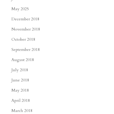
May 2025
December 2018
November 2018
October 2018
September 2018
August 2018
July 2018
June 2018
May 2018
April 2018
March 2018