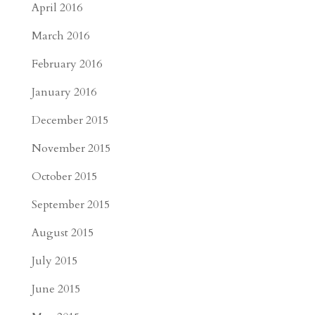
April 2016
March 2016
February 2016
January 2016
December 2015
November 2015
October 2015
September 2015
August 2015
July 2015
June 2015