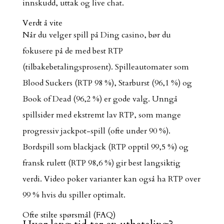
innskudd, uttak og live chat.
Verdt å vite
Når du velger spill på Ding casino, bør du
fokusere på de med best RTP
(tilbakebetalingsprosent). Spilleautomater som
Blood Suckers (RTP 98 %), Starburst (96,1 %) og
Book of Dead (96,2 %) er gode valg. Unngå
spillsider med ekstremt lav RTP, som mange
progressiv jackpot-spill (ofte under 90 %).
Bordspill som blackjack (RTP opptil 99,5 %) og
fransk rulett (RTP 98,6 %) gir best langsiktig
verdi. Video poker varianter kan også ha RTP over
99 % hvis du spiller optimalt.
Ofte stilte spørsmål (FAQ)