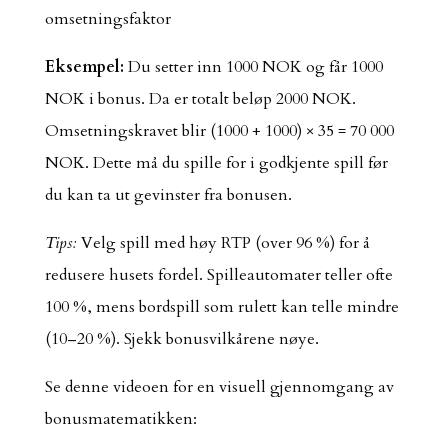
omsetningsfaktor
Eksempel:
Du setter inn 1000 NOK og får 1000
NOK i bonus. Da er totalt beløp 2000 NOK.
Omsetningskravet blir (1000 + 1000) × 35 = 70 000
NOK. Dette må du spille for i godkjente spill før
du kan ta ut gevinster fra bonusen.
Tips:
Velg spill med høy RTP (over 96 %) for å
redusere husets fordel. Spilleautomater teller ofte
100 %, mens bordspill som rulett kan telle mindre
(10–20 %). Sjekk bonusvilkårene nøye.
Se denne videoen for en visuell gjennomgang av
bonusmatematikken: