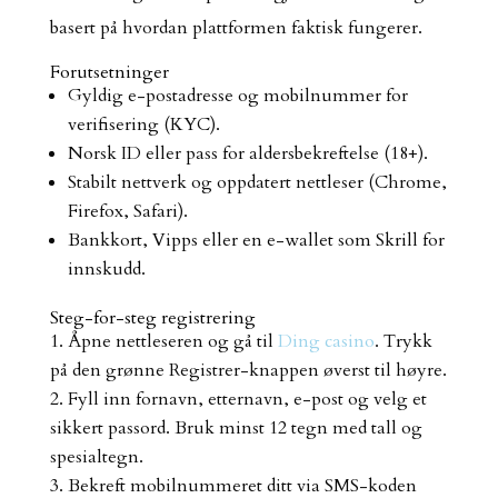
basert på hvordan plattformen faktisk fungerer.
Forutsetninger
Gyldig e-postadresse og mobilnummer for
verifisering (KYC).
Norsk ID eller pass for aldersbekreftelse (18+).
Stabilt nettverk og oppdatert nettleser (Chrome,
Firefox, Safari).
Bankkort, Vipps eller en e-wallet som Skrill for
innskudd.
Steg-for-steg registrering
Åpne nettleseren og gå til
Ding casino
. Trykk
på den grønne Registrer-knappen øverst til høyre.
Fyll inn fornavn, etternavn, e-post og velg et
sikkert passord. Bruk minst 12 tegn med tall og
spesialtegn.
Bekreft mobilnummeret ditt via SMS-koden