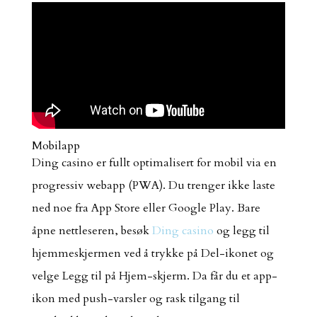
Mobilapp
Ding casino er fullt optimalisert for mobil via en
progressiv webapp (PWA). Du trenger ikke laste
ned noe fra App Store eller Google Play. Bare
åpne nettleseren, besøk
Ding casino
og legg til
hjemmeskjermen ved å trykke på Del-ikonet og
velge Legg til på Hjem-skjerm. Da får du et app-
ikon med push-varsler og rask tilgang til