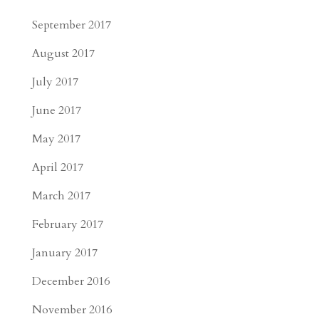
September 2017
August 2017
July 2017
June 2017
May 2017
April 2017
March 2017
February 2017
January 2017
December 2016
November 2016