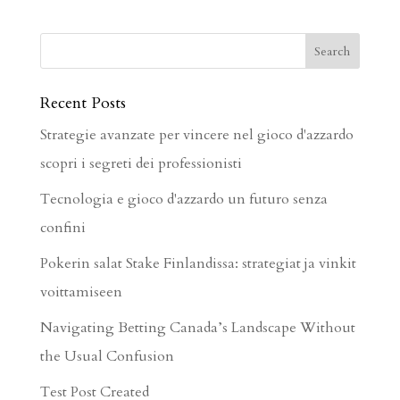
Recent Posts
Strategie avanzate per vincere nel gioco d'azzardo
scopri i segreti dei professionisti
Tecnologia e gioco d'azzardo un futuro senza
confini
Pokerin salat Stake Finlandissa: strategiat ja vinkit
voittamiseen
Navigating Betting Canada’s Landscape Without
the Usual Confusion
Test Post Created