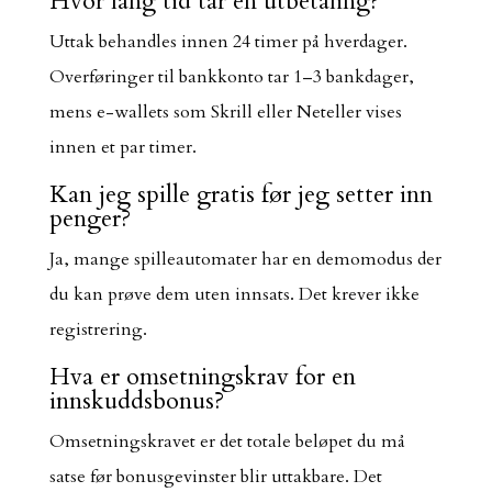
Hvor lang tid tar en utbetaling?
Uttak behandles innen 24 timer på hverdager.
Overføringer til bankkonto tar 1–3 bankdager,
mens e-wallets som Skrill eller Neteller vises
innen et par timer.
Kan jeg spille gratis før jeg setter inn
penger?
Ja, mange spilleautomater har en demomodus der
du kan prøve dem uten innsats. Det krever ikke
registrering.
Hva er omsetningskrav for en
innskuddsbonus?
Omsetningskravet er det totale beløpet du må
satse før bonusgevinster blir uttakbare. Det