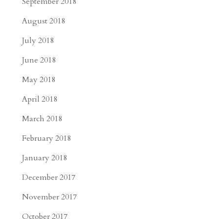
September 2018
August 2018
July 2018
June 2018
May 2018
April 2018
March 2018
February 2018
January 2018
December 2017
November 2017
October 2017