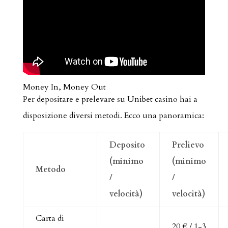
Money In, Money Out
Per depositare e prelevare su Unibet casino hai a
disposizione diversi metodi. Ecco una panoramica:
Deposito
Prelievo
(minimo
(minimo
Metodo
/
/
velocità)
velocità)
Carta di
20 € / 1-3