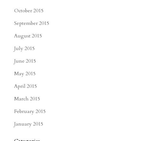
October 2015
September 2015
August 2015
July 2015
June 2015
May 2015
April 2015
March 2015
February 2015
January 2015