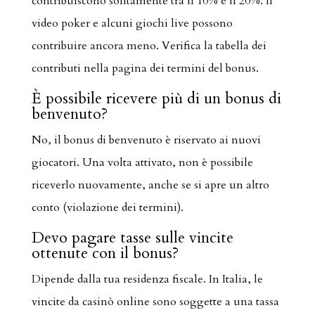
contribuiscono solitamente tra il 10% e il 20%. Il
video poker e alcuni giochi live possono
contribuire ancora meno. Verifica la tabella dei
contributi nella pagina dei termini del bonus.
È possibile ricevere più di un bonus di
benvenuto?
No, il bonus di benvenuto è riservato ai nuovi
giocatori. Una volta attivato, non è possibile
riceverlo nuovamente, anche se si apre un altro
conto (violazione dei termini).
Devo pagare tasse sulle vincite
ottenute con il bonus?
Dipende dalla tua residenza fiscale. In Italia, le
vincite da casinò online sono soggette a una tassa