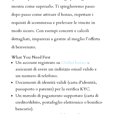
mostra come superarlo. Ti spiegheremo passo
dopo passo come attivare il bonus, rispettare i
requisiti di scommessa e prelevare le vincite in
modo sicuro. Con esempi concreti e calcoli
dettagliati, imparerai a gestire al meglio l’offerta
di benvenuto.
What You Need First
Un account registrato su
Unibet bonus
–
assicurati di avere un indirizzo email valido e
un numero di telefono.
Documenti di identità validi (carta d’identità,
passaporto o patente) per la verifica KYC.
Un metodo di pagamento supportato (carta di
credito/debito, portafoglio elettronico o bonifico
bancario).