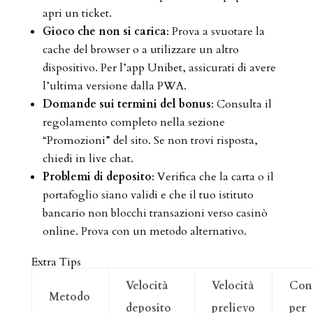
apri un ticket.
Gioco che non si carica
: Prova a svuotare la
cache del browser o a utilizzare un altro
dispositivo. Per l’app Unibet, assicurati di avere
l’ultima versione dalla PWA.
Domande sui termini del bonus
: Consulta il
regolamento completo nella sezione
“Promozioni” del sito. Se non trovi risposta,
chiedi in live chat.
Problemi di deposito
: Verifica che la carta o il
portafoglio siano validi e che il tuo istituto
bancario non blocchi transazioni verso casinò
online. Prova con un metodo alternativo.
Extra Tips
Velocità
Velocità
Cons
Metodo
deposito
prelievo
per