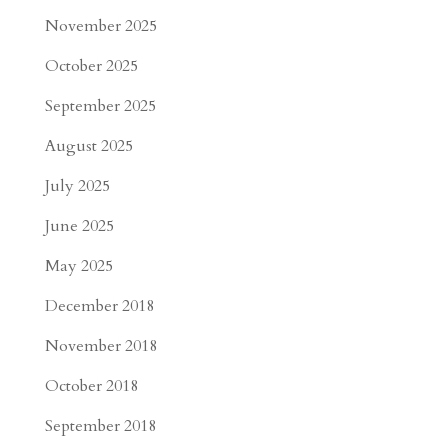
November 2025
October 2025
September 2025
August 2025
July 2025
June 2025
May 2025
December 2018
November 2018
October 2018
September 2018