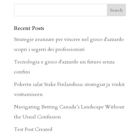
Recent Posts
Strategie avanzate per vincere nel gioco d'azzardo
scopri i segreti dei professionisti
Tecnologia e gioco d'azzardo un futuro senza
confini
Pokerin salat Stake Finlandissa: strategiat ja vinkit
voittamiseen
Navigating Betting Canada’s Landscape Without
the Usual Confusion
Test Post Created