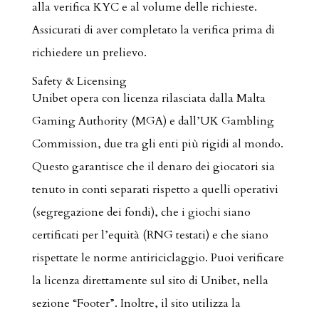
alla verifica KYC e al volume delle richieste.
Assicurati di aver completato la verifica prima di
richiedere un prelievo.
Safety & Licensing
Unibet opera con licenza rilasciata dalla Malta
Gaming Authority (MGA) e dall’UK Gambling
Commission, due tra gli enti più rigidi al mondo.
Questo garantisce che il denaro dei giocatori sia
tenuto in conti separati rispetto a quelli operativi
(segregazione dei fondi), che i giochi siano
certificati per l’equità (RNG testati) e che siano
rispettate le norme antiriciclaggio. Puoi verificare
la licenza direttamente sul sito di Unibet, nella
sezione “Footer”. Inoltre, il sito utilizza la