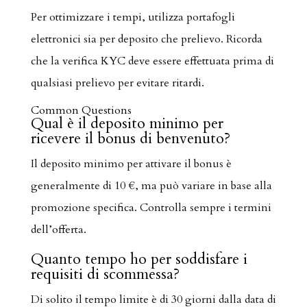
Per ottimizzare i tempi, utilizza portafogli
elettronici sia per deposito che prelievo. Ricorda
che la verifica KYC deve essere effettuata prima di
qualsiasi prelievo per evitare ritardi.
Common Questions
Qual è il deposito minimo per
ricevere il bonus di benvenuto?
Il deposito minimo per attivare il bonus è
generalmente di 10 €, ma può variare in base alla
promozione specifica. Controlla sempre i termini
dell’offerta.
Quanto tempo ho per soddisfare i
requisiti di scommessa?
Di solito il tempo limite è di 30 giorni dalla data di