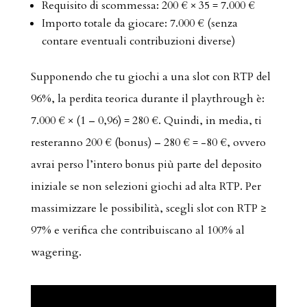
Requisito di scommessa: 200 € × 35 = 7.000 €
Importo totale da giocare: 7.000 € (senza
contare eventuali contribuzioni diverse)
Supponendo che tu giochi a una slot con RTP del
96%, la perdita teorica durante il playthrough è:
7.000 € × (1 – 0,96) = 280 €. Quindi, in media, ti
resteranno 200 € (bonus) – 280 € = -80 €, ovvero
avrai perso l’intero bonus più parte del deposito
iniziale se non selezioni giochi ad alta RTP. Per
massimizzare le possibilità, scegli slot con RTP ≥
97% e verifica che contribuiscano al 100% al
wagering.