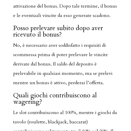
attivazione del bonus. Dopo tale termine, il bonus
e le eventuali vincite da esso generate scadono.
Posso prelevare subito dopo aver
ricevuto il bonus?
No, è necessario aver soddisfatto i requisiti di
scommessa prima di poter prelevare le vincite
derivate dal bonus. Il saldo del deposito è
prelevabile in qualsiasi momento, ma se prelevi
mentre un bonus è attivo, perderai l’offerta.
Quali giochi contribuiscono al
wagering?
Le slot contribuiscono al 100%, mentre i giochi da
tavolo (roulette, blackjack, baccarat)