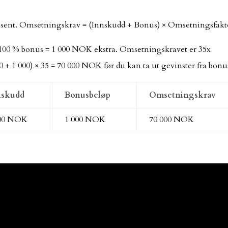
sent. Omsetningskrav = (Innskudd + Bonus) × Omsetningsfakt
100 % bonus = 1 000 NOK ekstra. Omsetningskravet er 35x
 + 1 000) × 35 = 70 000 NOK før du kan ta ut gevinster fra bonu
nskudd
Bonusbeløp
Omsetningskrav
000 NOK
1 000 NOK
70 000 NOK