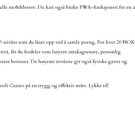
r i alle mobiltlesere. Du kan også bruke PWA-funksjonen for en 
VIP-nivåer som du låser opp ved å samle poeng. For hver 20 NOK
 nivå, får du fordeler som høyere uttaksgrenser, personlig
sive bonuser. De høyeste nivåene gir også fysiske gaver og
ooli Casino på en trygg og effektiv måte. Lykke til!