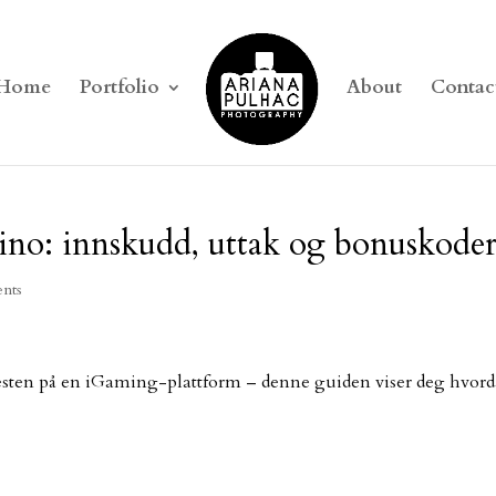
Home
Portfolio
About
Contac
sino: innskudd, uttak og bonuskode
nts
ge testen på en iGaming-plattform – denne guiden viser deg hvor