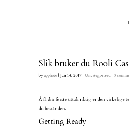
Slik bruker du Rooli Ca
by
apphoto
|
Jun 14, 2017
|
Uncategorized
|
0 comme
Å få din første uttak riktig er den virkeli
du består den.
Getting Ready