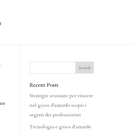
t
r
Recent Posts
Strategie avanzate per vincere
dan
nel gioco d'azzardo scopri i
segreti dei professionisti
Tecnologia e gioco d'azzardo