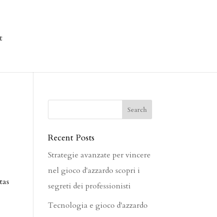
t
Recent Posts
Strategie avanzate per vincere
nel gioco d'azzardo scopri i
tas
segreti dei professionisti
Tecnologia e gioco d'azzardo