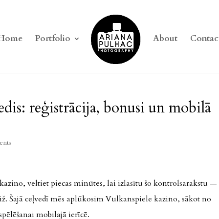
Home
Portfolio
About
Contac
dis: reģistrācija, bonusi un mobilā
ents
kazino, veltiet piecas minūtes, lai izlasītu šo kontrolsarakstu — 
zlaiž. Šajā ceļvedī mēs aplūkosim Vulkanspiele kazino, sākot no
pēlēšanai mobilajā ierīcē.