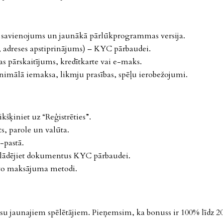
neta savienojums un jaunākā pārlūkprogrammas versija.
 adreses apstiprinājums) – KYC pārbaudei.
s pārskaitījums, kredītkarte vai e-maks.
nimālā iemaksa, likmju prasības, spēļu ierobežojumi.
kšķiniet uz “Reģistrēties”.
ts, parole un valūta.
-pastā.
ielādējiet dokumentus KYC pārbaudei.
ēto maksājuma metodi.
su jaunajiem spēlētājiem. Pieņemsim, ka bonuss ir 100% līdz 2