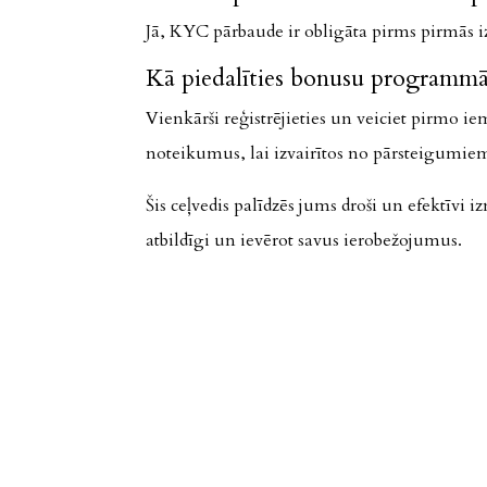
Jā, KYC pārbaude ir obligāta pirms pirmās i
Kā piedalīties bonusu programm
Vienkārši reģistrējieties un veiciet pirmo 
noteikumus, lai izvairītos no pārsteigumie
Šis ceļvedis palīdzēs jums droši un efektīvi 
atbildīgi un ievērot savus ierobežojumus.