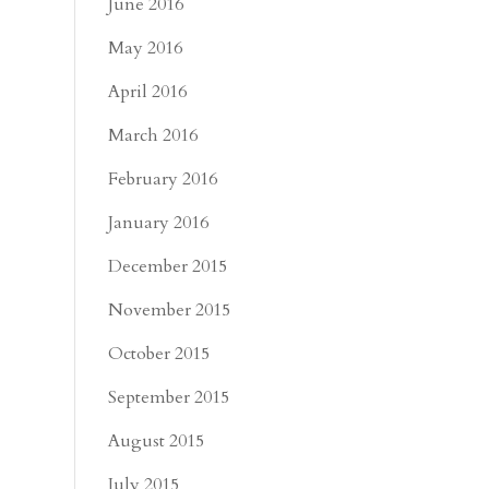
June 2016
May 2016
April 2016
March 2016
February 2016
January 2016
December 2015
November 2015
October 2015
September 2015
August 2015
July 2015