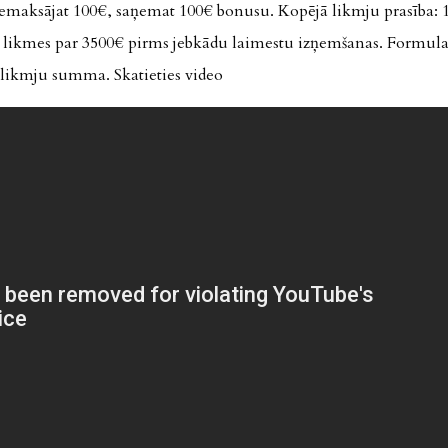
iemaksājat 100€, saņemat 100€ bonusu. Kopējā likmju prasība: 
ra likmes par 3500€ pirms jebkādu laimestu izņemšanas. Formula
 likmju summa. Skatieties video