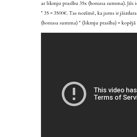
ar likmju prasību 35x (bonusa summa). Jūs 
* 35 = 3500€. Tas nozīmē, ka jums ir jāizda
(bonusa summa) * (likmju prasība) = kopējā