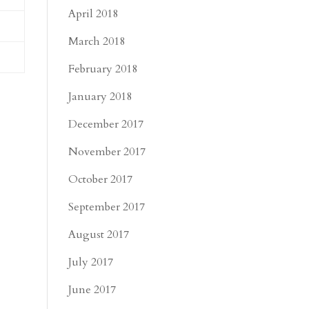
April 2018
March 2018
February 2018
January 2018
December 2017
November 2017
October 2017
September 2017
August 2017
July 2017
June 2017