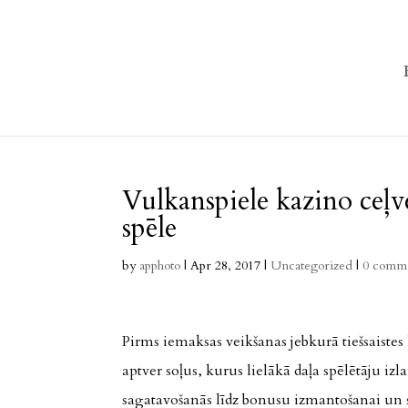
Vulkanspiele kazino ceļve
spēle
by
apphoto
|
Apr 28, 2017
|
Uncategorized
|
0 comm
Pirms iemaksas veikšanas jebkurā tiešsaistes 
aptver soļus, kurus lielākā daļa spēlētāju i
sagatavošanās līdz bonusu izmantošanai un s