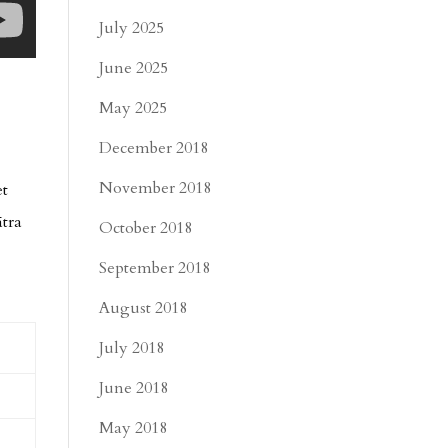
July 2025
June 2025
May 2025
December 2018
November 2018
et
ātra
October 2018
September 2018
August 2018
July 2018
June 2018
May 2018