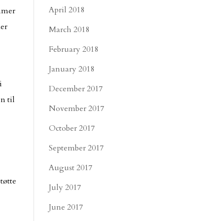
April 2018
timer
ker
March 2018
February 2018
January 2018
i
December 2017
n til
November 2017
October 2017
September 2017
August 2017
tøtte
July 2017
June 2017