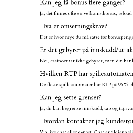
Kan jeg få bonus flere ganger?
Ja, det finnes ofte en velkomstbonus, reload
Hva er omsetningskrav?
Det er hvor mye du må satse før bonuspenger 
Er det gebyrer på innskudd/uttak
Nei, casinoet tar ikke gebyrer, men din bank
Hvilken RTP har spilleautomate
De fleste spilleautomater har RTP på 96 % ell
Kan jeg sette grenser?
Ja, du kan begrense innskudd, tap og tapsvar
Hvordan kontakter jeg kundestø
Via live chat eller e-post. Chat er tilgjengel