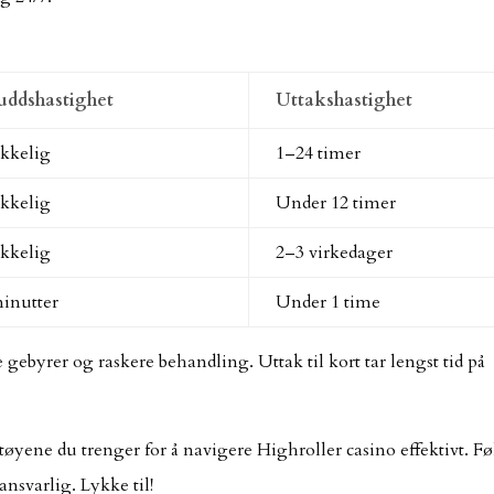
uddshastighet
Uttakshastighet
kkelig
1–24 timer
kkelig
Under 12 timer
kkelig
2–3 virkedager
inutter
Under 1 time
gebyrer og raskere behandling. Uttak til kort tar lengst tid på
øyene du trenger for å navigere Highroller casino effektivt. F
ansvarlig. Lykke til!