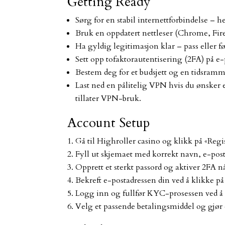
Getting Ready
Sørg for en stabil internettforbindelse – 
Bruk en oppdatert nettleser (Chrome, Firef
Ha gyldig legitimasjon klar – pass eller f
Sett opp tofaktorautentisering (2FA) på e-
Bestem deg for et budsjett og en tidsramm
Last ned en pålitelig VPN hvis du ønsker
tillater VPN-bruk.
Account Setup
Gå til Highroller casino og klikk på «Regis
Fyll ut skjemaet med korrekt navn, e-post 
Opprett et sterkt passord og aktiver 2FA nå
Bekreft e-postadressen din ved å klikke p
Logg inn og fullfør KYC-prosessen ved å l
Velg et passende betalingsmiddel og gjør d