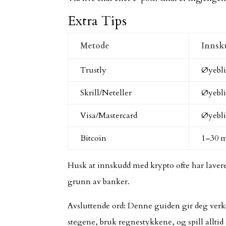
Extra Tips
Metode
Innsk
Trustly
Øyebli
Skrill/Neteller
Øyebli
Visa/Mastercard
Øyebli
Bitcoin
1–30 m
Husk at innskudd med krypto ofte har lavere 
grunn av banker.
Avsluttende ord: Denne guiden gir deg verkt
stegene, bruk regnestykkene, og spill alltid 