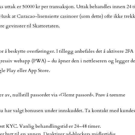
s uttak er 50000 kr per transaksjon. Uttak behandles innen 24 
usk at Curacao-lisensierte casinoer (som dette) ofte ikke trek
re gevinster til Skatteetaten.
r å beskytte overføringer. I tillegg anbefales det å aktivere 2FA 
gressiv webapp (PWA) – du åpner den i nettleseren og legger de
e Play eller App Store.
r av, nullstill passordet via «Glemt passord». Prøv å tømme
du har valgt bonusen under innskuddet. Ta kontakt med kundes
ørt KYC. Vanlig behandlingstid er 24–48 timer.
er bytt til en annen. Deaktiver ad-blockers midlertidig.