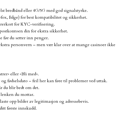
helst bredbånd eller 4G/5G med god signalstyrke.
ox, Edge) for best kompatibilitet og sikkerhet.
ørerkort for KYC-verifisering.
postkontoen din for ekstra sikkerhet.
e før du setter inn penger.
 ekstra personvern – men vær klar over at mange casinoer ikke
trer» eller «Bli med».
og fødselsdato – feil her kan føre til problemer ved uttak.
r du blir bedt om det.
å lenken du mottar.
aste opp bilder av legitimasjon og adressebevis.
itt første innskudd.