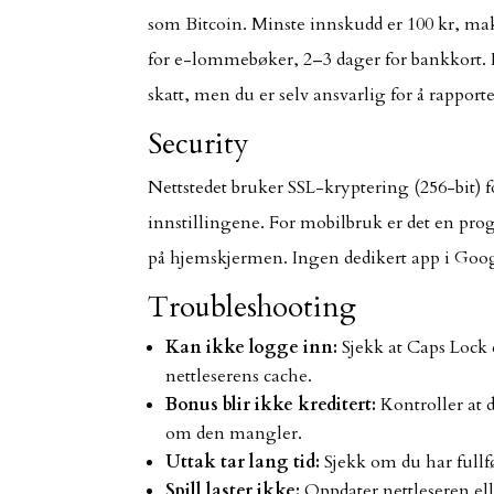
som Bitcoin. Minste innskudd er 100 kr, mak
for e-lommebøker, 2–3 dager for bankkort. H
skatt, men du er selv ansvarlig for å rapporte
Security
Nettstedet bruker SSL-kryptering (256-bit) fo
innstillingene. For mobilbruk er det en pro
på hjemskjermen. Ingen dedikert app i Googl
Troubleshooting
Kan ikke logge inn:
Sjekk at Caps Lock e
nettleserens cache.
Bonus blir ikke kreditert:
Kontroller at 
om den mangler.
Uttak tar lang tid:
Sjekk om du har fullf
Spill laster ikke:
Oppdater nettleseren ell