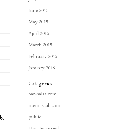
June 2015
May 2015
April 2015
March 2015
February 2015
January 2015
Categories
bar-salsa.com
mem-saab.com
public
ølg
Uncategorized