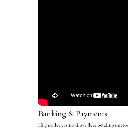
Banking & Payments
Highroller casino tilbyr flere betalingsmetod