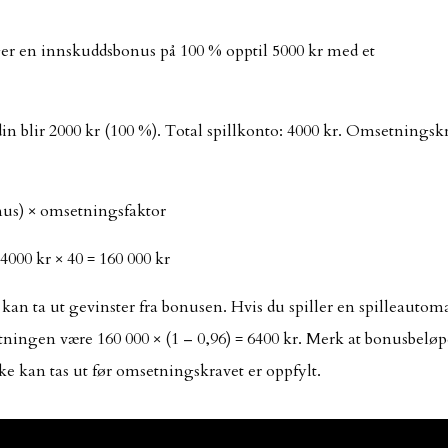
ger en innskuddsbonus på 100 % opptil 5000 kr med et
in blir 2000 kr (100 %). Total spillkonto: 4000 kr. Omsetningsk
us) × omsetningsfaktor
4000 kr × 40 = 160 000 kr
 kan ta ut gevinster fra bonusen. Hvis du spiller en spilleautom
ningen være 160 000 × (1 – 0,96) = 6400 kr. Merk at bonusbeløp
ke kan tas ut før omsetningskravet er oppfylt.