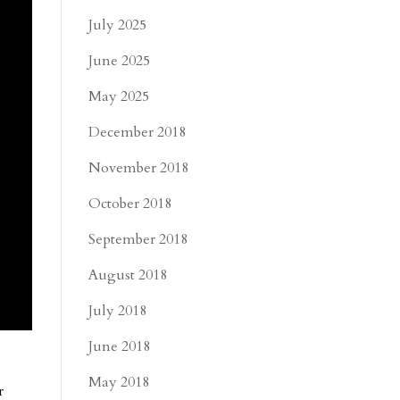
July 2025
June 2025
May 2025
December 2018
November 2018
October 2018
September 2018
August 2018
July 2018
June 2018
May 2018
r