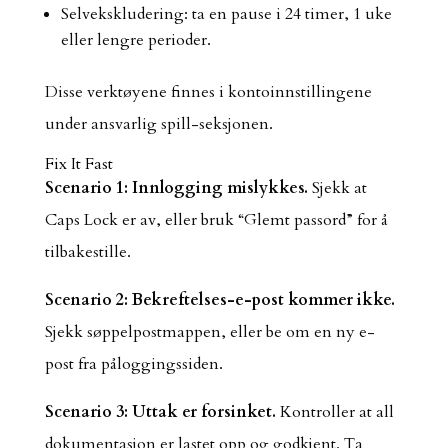
Selvekskludering: ta en pause i 24 timer, 1 uke
eller lengre perioder.
Disse verktøyene finnes i kontoinnstillingene
under ansvarlig spill-seksjonen.
Fix It Fast
Scenario 1: Innlogging mislykkes.
Sjekk at
Caps Lock er av, eller bruk “Glemt passord” for å
tilbakestille.
Scenario 2: Bekreftelses-e-post kommer ikke.
Sjekk søppelpostmappen, eller be om en ny e-
post fra påloggingssiden.
Scenario 3: Uttak er forsinket.
Kontroller at all
dokumentasjon er lastet opp og godkjent. Ta