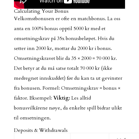
Calculating Your Bonus
Velkomstbonusen er ofte en matchbonus. La oss
anta en 100% bonus opptil 5000 kr med et
omsetningskrav på 35x bonusbeløpet. Hvis du
setter inn 2000 kr, mottar du 2000 kr i bonus.
Omsetningskravet blir da 35 × 2000 = 70 000 kr.
Det betyr at du må satse totalt 70 000 kr (ikke
medregnet innskuddet) før du kan ta ut gevinster
fra bonusen. Formel: Omsetningskrav = bonus ×
faktor. Eksempel:
Viktig:
Les alltid
bonusvilkårene nøye, da enkelte spill bidrar ulikt
til omsetningen.
Deposits & Withdrawals