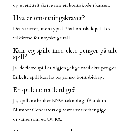
og eventuelt skrive inn en bonuskode i kassen.
Hva er omsetningskravet?
Det varierer, men typisk 35x bonusbeløpet. Les
vilkårene for nøyaktige tall.
Kan jeg spille med ekte penger på alle
spill?
Ja, de fleste spill er tilgjengelige med ekte penger.
Enkelte spill kan ha begrenset bonusbidrag.
Er spillene rettferdige?
Ja, spillene bruker RNG-teknologi (Random
Number Generator) og testes av uavhengige
organer som eCOGRA.