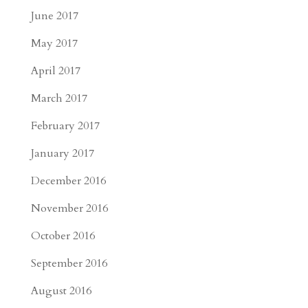
June 2017
May 2017
April 2017
March 2017
February 2017
January 2017
December 2016
November 2016
October 2016
September 2016
August 2016