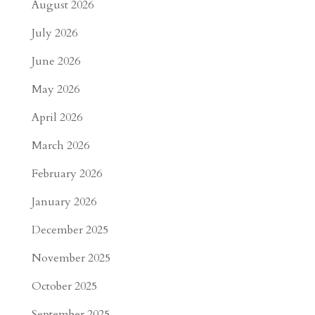
August 2026
July 2026
June 2026
May 2026
April 2026
March 2026
February 2026
January 2026
December 2025
November 2025
October 2025
September 2025