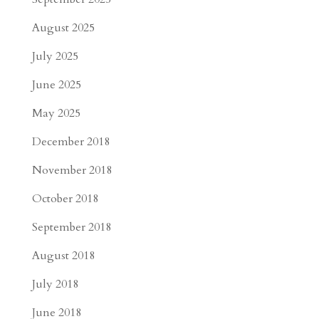
August 2025
July 2025
June 2025
May 2025
December 2018
November 2018
October 2018
September 2018
August 2018
July 2018
June 2018