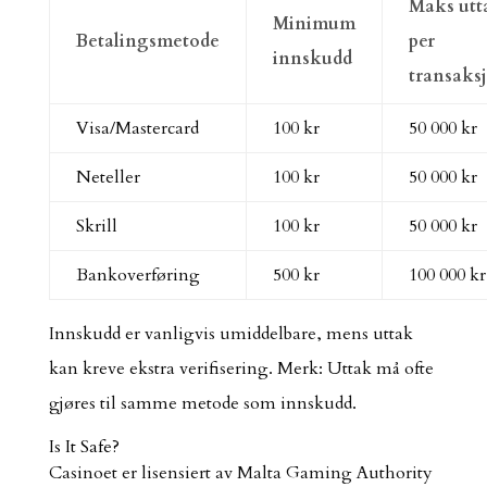
Maks utt
Minimum
Betalingsmetode
per
innskudd
transaks
Visa/Mastercard
100 kr
50 000 kr
Neteller
100 kr
50 000 kr
Skrill
100 kr
50 000 kr
Bankoverføring
500 kr
100 000 kr
Innskudd er vanligvis umiddelbare, mens uttak
kan kreve ekstra verifisering. Merk: Uttak må ofte
gjøres til samme metode som innskudd.
Is It Safe?
Casinoet er lisensiert av Malta Gaming Authority