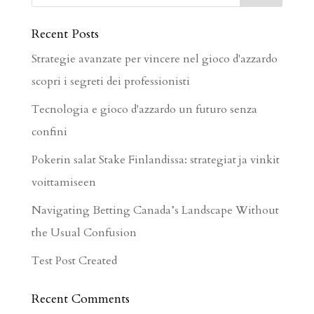
Recent Posts
Strategie avanzate per vincere nel gioco d'azzardo
scopri i segreti dei professionisti
Tecnologia e gioco d'azzardo un futuro senza
confini
Pokerin salat Stake Finlandissa: strategiat ja vinkit
voittamiseen
Navigating Betting Canada’s Landscape Without
the Usual Confusion
Test Post Created
Recent Comments