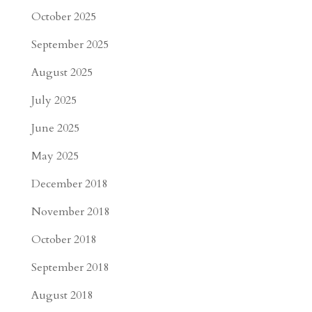
October 2025
September 2025
August 2025
July 2025
June 2025
May 2025
December 2018
November 2018
October 2018
September 2018
August 2018