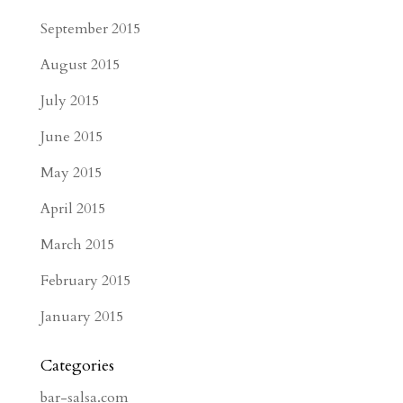
September 2015
August 2015
July 2015
June 2015
May 2015
April 2015
March 2015
February 2015
January 2015
Categories
bar-salsa.com