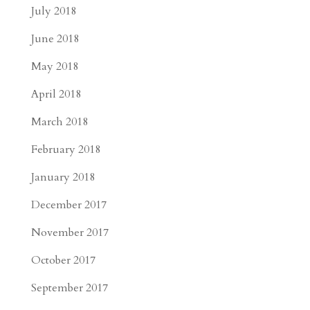
July 2018
June 2018
May 2018
April 2018
March 2018
February 2018
January 2018
December 2017
November 2017
October 2017
September 2017