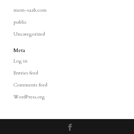
mem-saab.com
public
Uncategorized
Meta
Log in
Entries feed
Comments feed
WordPress.org