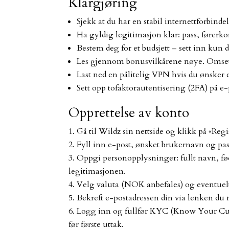
Klargjøring
Sjekk at du har en stabil internettforbindel
Ha gyldig legitimasjon klar: pass, førerkor
Bestem deg for et budsjett – sett inn kun de
Les gjennom bonusvilkårene nøye. Omsetnin
Last ned en pålitelig VPN hvis du ønsker
Sett opp tofaktorautentisering (2FA) på e-
Opprettelse av konto
Gå til Wildz sin nettside og klikk på «Regis
Fyll inn e-post, ønsket brukernavn og pas
Oppgi personopplysninger: fullt navn, f
legitimasjonen.
Velg valuta (NOK anbefales) og eventuelt
Bekreft e-postadressen din via lenken du 
Logg inn og fullfør KYC (Know Your Cus
før første uttak.