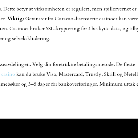
. Dette betyr at virksomheten er regulert, men spillervernet er
oer.
Viktig:
Gevinster fra Curacao-lisensierte casinoer kan vær
ten. Casinoet bruker SSL-kryptering for å beskytte data, og tilb
er og selvekskludering.
asseavdelingen. Velg din foretrukne betalingsmetode. De fleste
 casino
kan du bruke Visa, Mastercard, Trustly, Skrill og Netell
lommebøker og 3–5 dager for bankoverføringer. Minimum uttak 