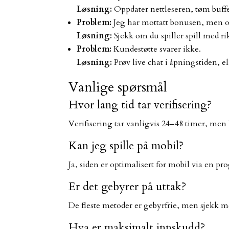
Løsning:
Oppdater nettleseren, tøm buffer,
Problem:
Jeg har mottatt bonusen, men o
Løsning:
Sjekk om du spiller spill med ri
Problem:
Kundestøtte svarer ikke.
Løsning:
Prøv live chat i åpningstiden, e
Vanlige spørsmål
Hvor lang tid tar verifisering?
Verifisering tar vanligvis 24–48 timer, men 
Kan jeg spille på mobil?
Ja, siden er optimalisert for mobil via en 
Er det gebyrer på uttak?
De fleste metoder er gebyrfrie, men sjekk 
Hva er maksimalt innskudd?