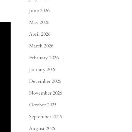
June 2026
May 2026
April 2026
March 2026
February 2026
January 2026
December 2025
November 2025
October 2025
September 2025
August 2025