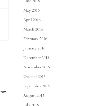
June 2016
May 2016
April 2016
March 2016
February 2016
January 2016
December 2015
November 2015
October 2015
September 2015
prøv
August 2015
July 2015