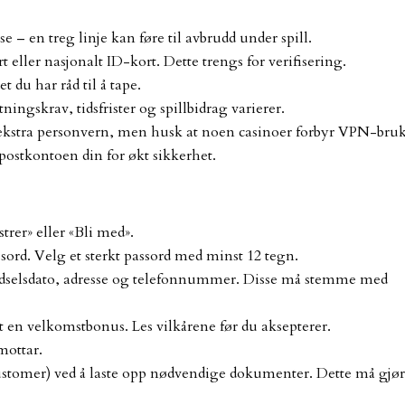
se – en treg linje kan føre til avbrudd under spill.
t eller nasjonalt ID-kort. Dette trengs for verifisering.
t du har råd til å tape.
gskrav, tidsfrister og spillbidrag varierer.
 ekstra personvern, men husk at noen casinoer forbyr VPN-bruk
postkontoen din for økt sikkerhet.
trer» eller «Bli med».
sord. Velg et sterkt passord med minst 12 tegn.
ødselsdato, adresse og telefonnummer. Disse må stemme med
 en velkomstbonus. Les vilkårene før du aksepterer.
mottar.
tomer) ved å laste opp nødvendige dokumenter. Dette må gjør