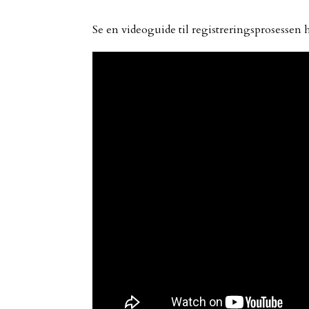
Se en videoguide til registreringsprosessen 