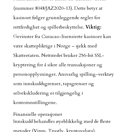
(nummer 8048/JAZ2020-13). Dette betyr at
kasinoet følger grunnleggende regler for
rettferdighet og spillerbeskyttelse.
Viktig:
Gevinster fra Curacao-lisensierte kasinoer kan
være skattepliktige i Norge – sjekk med
Skatteetaten. Nettstedet bruker 256-bit SSL-
kryptering for å sikre alle transaksjoner og
personopplysninger. Ansvarlig spilling-verktøy
som innskuddsgrenser, tapsgrenser og
selvekskludering er tilgjengelig i
kontoinnstillingene.
Finansielle operasjoner
Innskudd behandles øyeblikkelig med de fleste
metoder (Vipps, Trustly, kryptovaluta).