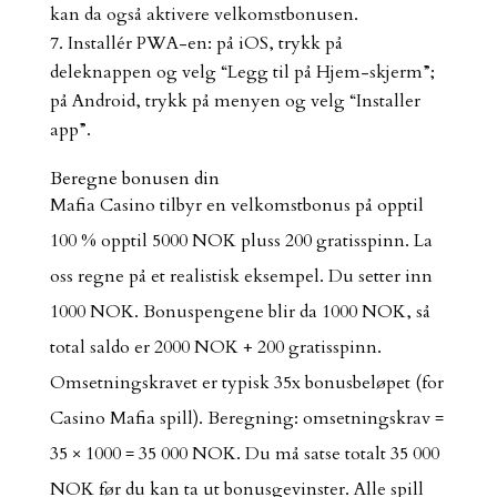
kan da også aktivere velkomstbonusen.
Installér PWA-en: på iOS, trykk på
deleknappen og velg “Legg til på Hjem-skjerm”;
på Android, trykk på menyen og velg “Installer
app”.
Beregne bonusen din
Mafia Casino tilbyr en velkomstbonus på opptil
100 % opptil 5000 NOK pluss 200 gratisspinn. La
oss regne på et realistisk eksempel. Du setter inn
1000 NOK. Bonuspengene blir da 1000 NOK, så
total saldo er 2000 NOK + 200 gratisspinn.
Omsetningskravet er typisk 35x bonusbeløpet (for
Casino Mafia spill). Beregning: omsetningskrav =
35 × 1000 = 35 000 NOK. Du må satse totalt 35 000
NOK før du kan ta ut bonusgevinster. Alle spill