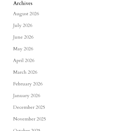
Archives
August 2026
July 2026
June 2026
May 2026
April 2026
March 2026
February 2026
January 2026
December 2025
November 2025
October 2025