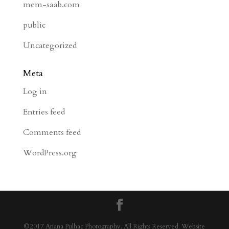
mem-saab.com
public
Uncategorized
Meta
Log in
Entries feed
Comments feed
WordPress.org
©2017 Ariana Pulhac Photography. All Rights Reserved. Website