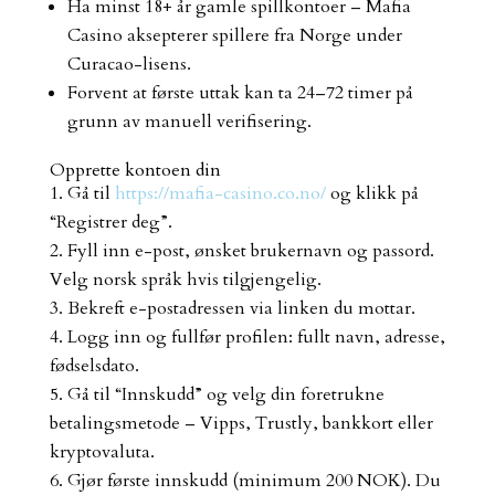
Ha minst 18+ år gamle spillkontoer – Mafia
Casino aksepterer spillere fra Norge under
Curacao-lisens.
Forvent at første uttak kan ta 24–72 timer på
grunn av manuell verifisering.
Opprette kontoen din
Gå til
https://mafia-casino.co.no/
og klikk på
“Registrer deg”.
Fyll inn e-post, ønsket brukernavn og passord.
Velg norsk språk hvis tilgjengelig.
Bekreft e-postadressen via linken du mottar.
Logg inn og fullfør profilen: fullt navn, adresse,
fødselsdato.
Gå til “Innskudd” og velg din foretrukne
betalingsmetode – Vipps, Trustly, bankkort eller
kryptovaluta.
Gjør første innskudd (minimum 200 NOK). Du