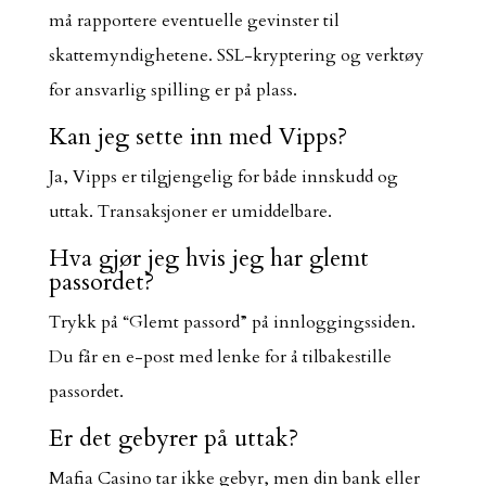
må rapportere eventuelle gevinster til
skattemyndighetene. SSL-kryptering og verktøy
for ansvarlig spilling er på plass.
Kan jeg sette inn med Vipps?
Ja, Vipps er tilgjengelig for både innskudd og
uttak. Transaksjoner er umiddelbare.
Hva gjør jeg hvis jeg har glemt
passordet?
Trykk på “Glemt passord” på innloggingssiden.
Du får en e-post med lenke for å tilbakestille
passordet.
Er det gebyrer på uttak?
Mafia Casino tar ikke gebyr, men din bank eller