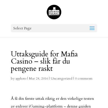
Select Page
Uttaksguide for Mafia
Casino – slik får du
pengene raskt
by
apphoto
|
Mar 24, 2016
|
Uncategorized
|
0 comments
Å få din første uttak riktig er den virkelige testen
av enhver iGaming-plattform – denne guiden