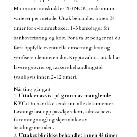
Minimumsinnskudd er 200 NOK, maksimum
varierer per metode. Uttak behandles innen 24
timer for e-lommebøker, 1–3 bankdager for
bankoverføring og kort. For å ta ut penger må du
først oppfylle eventuelle omsetningskrav og
verifisere identiteten din. Kryptovaluta-uttak har
lavere gebyrer og raskere behandlingstid
(vanligvis innen 2–12 timer).
Når ting går galt
Uttak er avvist på grunn av manglende
KYC:
Du har ikke sendt inn alle dokumenter.
Løsning: last opp pass/kjørekort, adressebevis
(strømregning) og skjermbilde av
betalingsmetoden.
Uttaket blir ikke behandlet innen 48 timer: