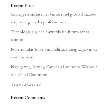
Recent Posts
Strategie avanzate per vincere nel gioco d'azzardo
scopri i segreti dei professionisti
Tecnologia e gioco d'azzardo un futuro senza
confini
Pokerin salat Stake Finlandissa: strategiat ja vinkit
voittamiseen
Navigating Betting Canada’s Landscape Without
the Usual Confusion
Test Post Created
Recent Comments