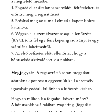
a megfelelő mezőbe.
Fogadd el az általános szerződési feltételeket, és
erősítsd meg a regisztrációt.
Erősítsd meg az e-mail címed a kapott linkre
kattintva.
Végezd el a személyazonosság-ellenőrzést
(KYC): tölts fel egy fényképes igazolványt és egy
számlát a lakcímedről.
Az első befizetés előtt ellenőrizd, hogy a
bónuszkód aktiválódott-e a fiókban.
Megjegyzés:
A regisztráció során megadott
adatoknak pontosan egyezniük kell a személyi
igazolványoddal, különben a kifizetés késhet.
Hogyan működik a fogadási követelmény?
A bónuszokhoz általában wagering (fogadási