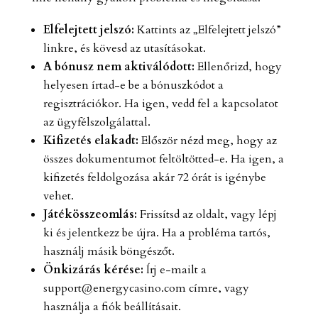
Elfelejtett jelszó:
Kattints az „Elfelejtett jelszó”
linkre, és kövesd az utasításokat.
A bónusz nem aktiválódott:
Ellenőrizd, hogy
helyesen írtad-e be a bónuszkódot a
regisztrációkor. Ha igen, vedd fel a kapcsolatot
az ügyfélszolgálattal.
Kifizetés elakadt:
Először nézd meg, hogy az
összes dokumentumot feltöltötted-e. Ha igen, a
kifizetés feldolgozása akár 72 órát is igénybe
vehet.
Játékösszeomlás:
Frissítsd az oldalt, vagy lépj
ki és jelentkezz be újra. Ha a probléma tartós,
használj másik böngészőt.
Önkizárás kérése:
Írj e-mailt a
support@energycasino.com címre, vagy
használja a fiók beállításait.