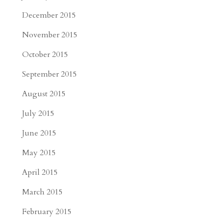
December 2015
November 2015
October 2015
September 2015
August 2015
July 2015
June 2015
May 2015
April 2015
March 2015
February 2015