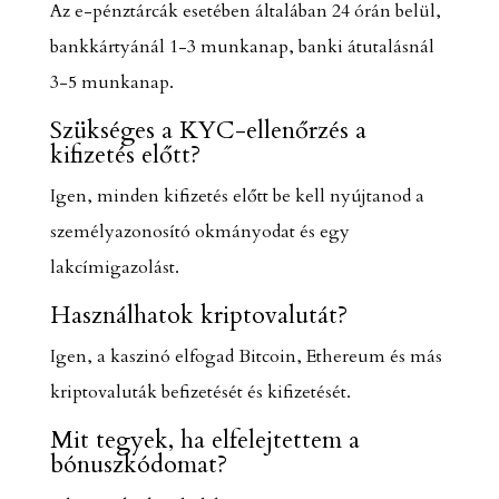
Az e-pénztárcák esetében általában 24 órán belül,
bankkártyánál 1-3 munkanap, banki átutalásnál
3-5 munkanap.
Szükséges a KYC-ellenőrzés a
kifizetés előtt?
Igen, minden kifizetés előtt be kell nyújtanod a
személyazonosító okmányodat és egy
lakcímigazolást.
Használhatok kriptovalutát?
Igen, a kaszinó elfogad Bitcoin, Ethereum és más
kriptovaluták befizetését és kifizetését.
Mit tegyek, ha elfelejtettem a
bónuszkódomat?