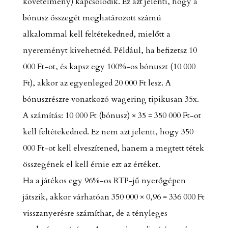
követelmény) kapcsolódik. Ez azt jelenti, hogy a
bónusz összegét meghatározott számú
alkalommal kell feltétekedned, mielőtt a
nyereményt kivehetnéd. Például, ha befizetsz 10
000 Ft-ot, és kapsz egy 100%-os bónuszt (10 000
Ft), akkor az egyenleged 20 000 Ft lesz. A
bónuszrészre vonatkozó wagering tipikusan 35x.
A számítás: 10 000 Ft (bónusz) × 35 = 350 000 Ft-ot
kell feltétekedned. Ez nem azt jelenti, hogy 350
000 Ft-ot kell elveszítened, hanem a megtett tétek
összegének el kell érnie ezt az értéket.
Ha a játékos egy 96%-os RTP-jű nyerőgépen
játszik, akkor várhatóan 350 000 × 0,96 = 336 000 Ft
visszanyerésre számíthat, de a tényleges