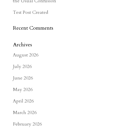
the Usual Confusion
Test Post Created
Recent Comments
Archives
August 2026
July 2026
June 2026
May 2026
April 2026
March 2026
February 2026