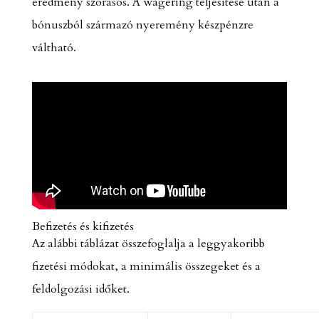
eredmény szórásos. A wagering teljesítése után a
bónuszból származó nyeremény készpénzre
váltható.
Befizetés és kifizetés
Az alábbi táblázat összefoglalja a leggyakoribb
fizetési módokat, a minimális összegeket és a
feldolgozási időket.