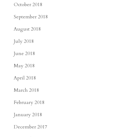
October 2018
September 2018
August 2018
July 2018
June 2018
May 2018
April 2018
March 2018
February 2018
January 2018
December 2017