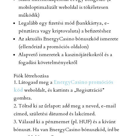
mobiloptimalizált weboldal is tökéletesen
működik)
Legalább egy fizetési mód (bankkártya, e-
pénztárca vagy kriptovaluta) a befizetéshez
Az aktuális EnergyCasino bónuszkód ismerete
(ellenőrizd a promóciós oldalon)
Alapvető ismeretek a kaszinójátékokról és a
fogadási követelményekről
Fiók létrehozása
Látogasd meg a
EnergyCasino promóciós
kód
weboldalt, és kattints a „Regisztráció”
gombra.
Töltsd ki az űrlapot: add meg a neved, e-mail
címed, születési dátumod és lakcímed.
Válaszd ki a pénznemet (pl. HUF) és a kívánt
bónuszt. Ha van EnergyCasino bónuszkód, írd be