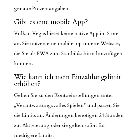
genaue Prozentangaben.
Gibt es eine mobile App?
Vulkan Vegas bietet keine native App im Store
an. Sie nutzen eine mobile-optimierte Website,
die Sie als PWA zum Startbildschirm hinzufügen
können.
Wie kann ich mein Einzahlungslimit
erhöhen?
Gehen Sie zu den Kontoeinstellungen unter
„Verantwortungsvolles Spielen” und passen Sie
die Limits an. Änderungen benötigen 24 Stunden
zur Aktivierung oder sie gelten sofort für
niedrigere Limits.