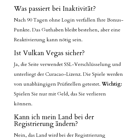
Was passiert bei Inaktivität?
Nach 90 Tagen ohne Login verfallen Ihre Bonus-
Punkte. Das Guthaben bleibt bestehen, aber eine
Reaktivierung kann nötig sein.
Ist Vulkan Vegas sicher?
Ja, die Seite verwendet SSL-Verschlüsselung und
unterliegt der Curacao-Lizenz. Die Spiele werden
von unabhängigen Prüfstellen getestet.
Wichtig:
Spielen Sie nur mit Geld, das Sie verlieren
können.
Kann ich mein Land bei der
Registrierung ändern?
Nein, das Land wird bei der Registrierung