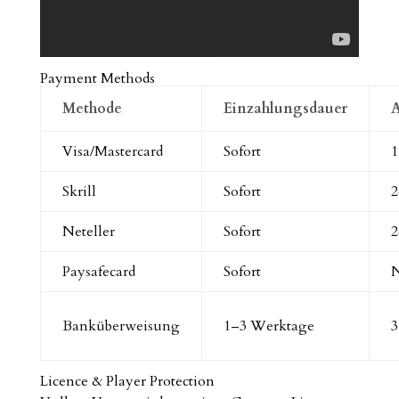
Payment Methods
Methode
Einzahlungsdauer
A
Visa/Mastercard
Sofort
1
Skrill
Sofort
2
Neteller
Sofort
2
Paysafecard
Sofort
N
Banküberweisung
1–3 Werktage
3
Licence & Player Protection