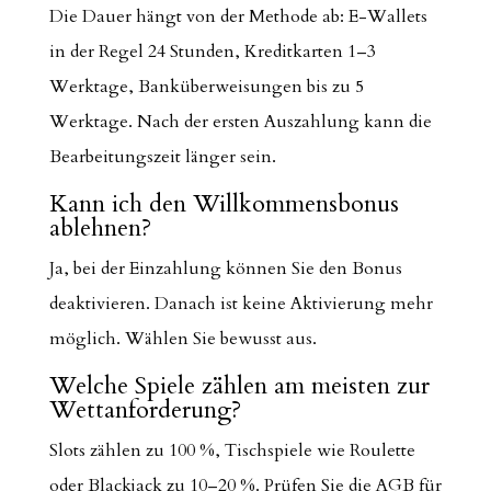
Die Dauer hängt von der Methode ab: E-Wallets
in der Regel 24 Stunden, Kreditkarten 1–3
Werktage, Banküberweisungen bis zu 5
Werktage. Nach der ersten Auszahlung kann die
Bearbeitungszeit länger sein.
Kann ich den Willkommensbonus
ablehnen?
Ja, bei der Einzahlung können Sie den Bonus
deaktivieren. Danach ist keine Aktivierung mehr
möglich. Wählen Sie bewusst aus.
Welche Spiele zählen am meisten zur
Wettanforderung?
Slots zählen zu 100 %, Tischspiele wie Roulette
oder Blackjack zu 10–20 %. Prüfen Sie die AGB für