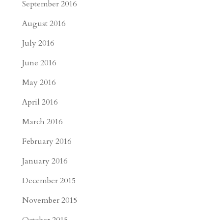
September 2016
August 2016
July 2016
June 2016
May 2016
April 2016
March 2016
February 2016
January 2016
December 2015
November 2015