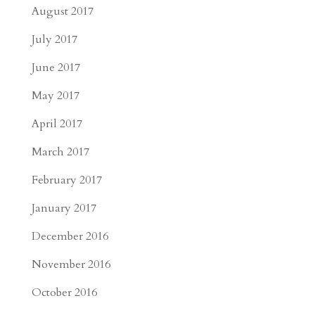
August 2017
July 2017
June 2017
May 2017
April 2017
March 2017
February 2017
January 2017
December 2016
November 2016
October 2016