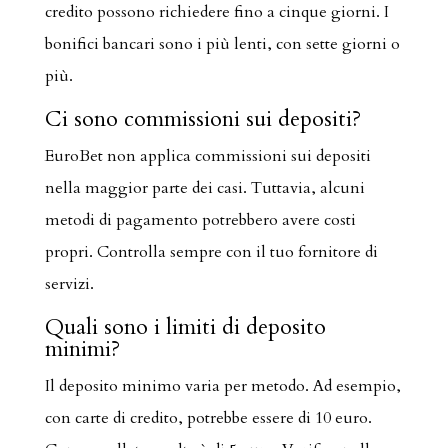
credito possono richiedere fino a cinque giorni. I
bonifici bancari sono i più lenti, con sette giorni o
più.
Ci sono commissioni sui depositi?
EuroBet non applica commissioni sui depositi
nella maggior parte dei casi. Tuttavia, alcuni
metodi di pagamento potrebbero avere costi
propri. Controlla sempre con il tuo fornitore di
servizi.
Quali sono i limiti di deposito
minimi?
Il deposito minimo varia per metodo. Ad esempio,
con carte di credito, potrebbe essere di 10 euro.