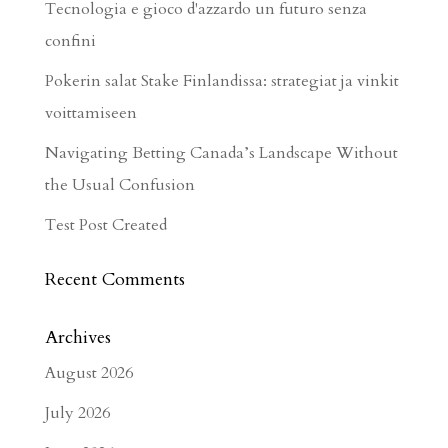
Tecnologia e gioco d'azzardo un futuro senza
confini
Pokerin salat Stake Finlandissa: strategiat ja vinkit
voittamiseen
Navigating Betting Canada’s Landscape Without
the Usual Confusion
Test Post Created
Recent Comments
Archives
August 2026
July 2026