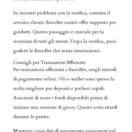
Se incontri problemi con la verifica, contatta il
servizio clienti. EuroBet casinò offre supporto per
guidarti. Questo passaggio è cruciale per la
sicurezza di tutti gli utenti. Dopo la verifica, puoi
goderti le EuroBet slot senza interruzioni.
Consigli per Transazioni Efficienti
Per transazioni efficienti a EuroBet, scegli metodi
di pagamento veloci. Gli e-wallet sono spesso la
scelta migliore per depositi e prelievi rapidi.
Assicurati di avere i fondi disponibili prima di
iniziare una sessione di gioco. Questo evita ritardi
durante le partite.
Mantieni i tuoi dati di pagamento aggiornati nel