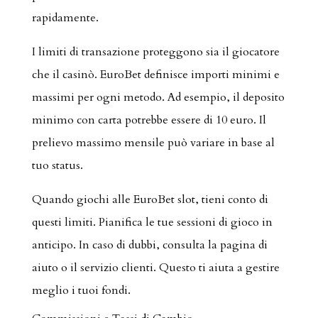
rapidamente.
I limiti di transazione proteggono sia il giocatore
che il casinò. EuroBet definisce importi minimi e
massimi per ogni metodo. Ad esempio, il deposito
minimo con carta potrebbe essere di 10 euro. Il
prelievo massimo mensile può variare in base al
tuo status.
Quando giochi alle EuroBet slot, tieni conto di
questi limiti. Pianifica le tue sessioni di gioco in
anticipo. In caso di dubbi, consulta la pagina di
aiuto o il servizio clienti. Questo ti aiuta a gestire
meglio i tuoi fondi.