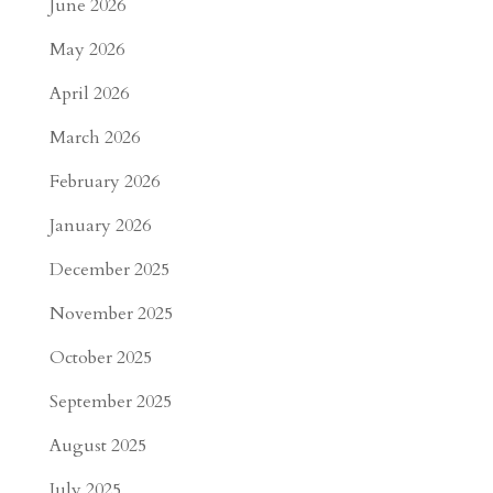
June 2026
May 2026
April 2026
March 2026
February 2026
January 2026
December 2025
November 2025
October 2025
September 2025
August 2025
July 2025