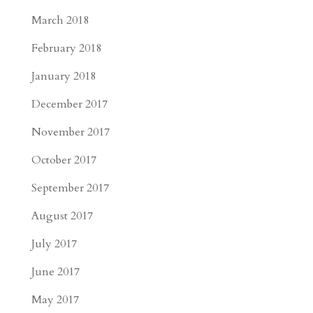
March 2018
February 2018
January 2018
December 2017
November 2017
October 2017
September 2017
August 2017
July 2017
June 2017
May 2017