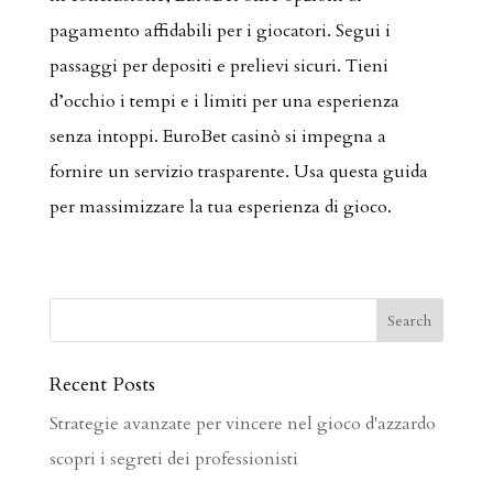
pagamento affidabili per i giocatori. Segui i
passaggi per depositi e prelievi sicuri. Tieni
d’occhio i tempi e i limiti per una esperienza
senza intoppi. EuroBet casinò si impegna a
fornire un servizio trasparente. Usa questa guida
per massimizzare la tua esperienza di gioco.
Recent Posts
Strategie avanzate per vincere nel gioco d'azzardo
scopri i segreti dei professionisti