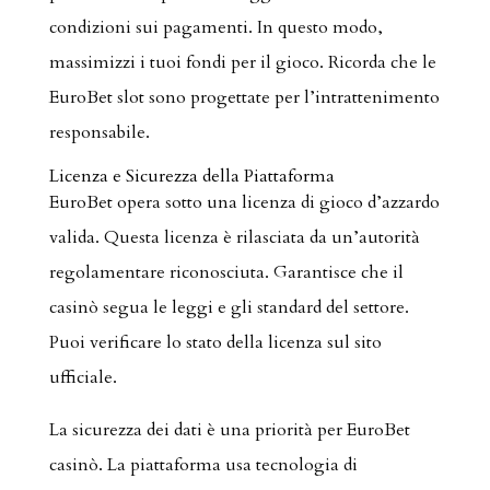
condizioni sui pagamenti. In questo modo,
massimizzi i tuoi fondi per il gioco. Ricorda che le
EuroBet slot sono progettate per l’intrattenimento
responsabile.
Licenza e Sicurezza della Piattaforma
EuroBet opera sotto una licenza di gioco d’azzardo
valida. Questa licenza è rilasciata da un’autorità
regolamentare riconosciuta. Garantisce che il
casinò segua le leggi e gli standard del settore.
Puoi verificare lo stato della licenza sul sito
ufficiale.
La sicurezza dei dati è una priorità per EuroBet
casinò. La piattaforma usa tecnologia di