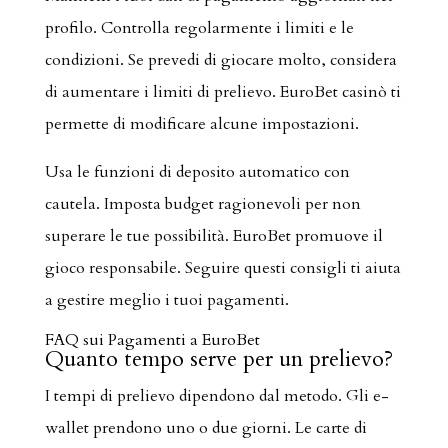
profilo. Controlla regolarmente i limiti e le
condizioni. Se prevedi di giocare molto, considera
di aumentare i limiti di prelievo. EuroBet casinò ti
permette di modificare alcune impostazioni.
Usa le funzioni di deposito automatico con
cautela. Imposta budget ragionevoli per non
superare le tue possibilità. EuroBet promuove il
gioco responsabile. Seguire questi consigli ti aiuta
a gestire meglio i tuoi pagamenti.
FAQ sui Pagamenti a EuroBet
Quanto tempo serve per un prelievo?
I tempi di prelievo dipendono dal metodo. Gli e-
wallet prendono uno o due giorni. Le carte di