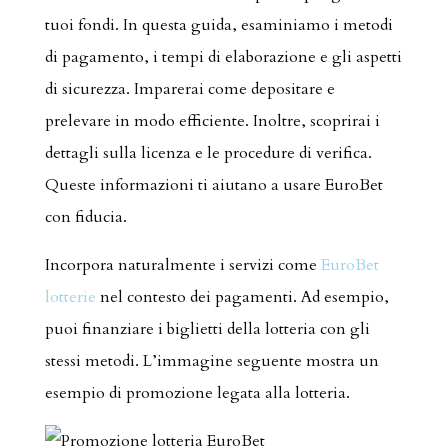
tuoi fondi. In questa guida, esaminiamo i metodi
di pagamento, i tempi di elaborazione e gli aspetti
di sicurezza. Imparerai come depositare e
prelevare in modo efficiente. Inoltre, scoprirai i
dettagli sulla licenza e le procedure di verifica.
Queste informazioni ti aiutano a usare EuroBet
con fiducia.
Incorpora naturalmente i servizi come
EuroBet
lotterie
nel contesto dei pagamenti. Ad esempio,
puoi finanziare i biglietti della lotteria con gli
stessi metodi. L’immagine seguente mostra un
esempio di promozione legata alla lotteria.