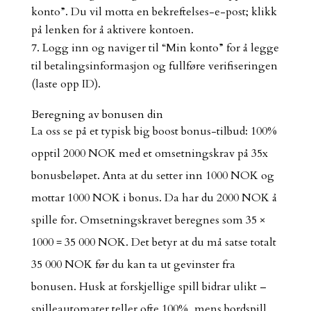
konto”. Du vil motta en bekreftelses-e-post; klikk
på lenken for å aktivere kontoen.
Logg inn og naviger til “Min konto” for å legge
til betalingsinformasjon og fullføre verifiseringen
(laste opp ID).
Beregning av bonusen din
La oss se på et typisk big boost bonus-tilbud: 100%
opptil 2000 NOK med et omsetningskrav på 35x
bonusbeløpet. Anta at du setter inn 1000 NOK og
mottar 1000 NOK i bonus. Da har du 2000 NOK å
spille for. Omsetningskravet beregnes som 35 ×
1000 = 35 000 NOK. Det betyr at du må satse totalt
35 000 NOK før du kan ta ut gevinster fra
bonusen. Husk at forskjellige spill bidrar ulikt –
spilleautomater teller ofte 100%, mens bordspill