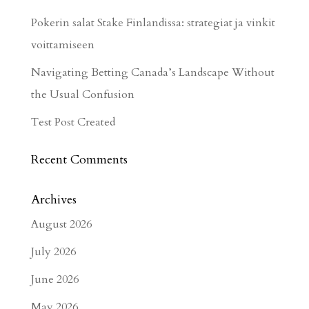
Pokerin salat Stake Finlandissa: strategiat ja vinkit
voittamiseen
Navigating Betting Canada’s Landscape Without
the Usual Confusion
Test Post Created
Recent Comments
Archives
August 2026
July 2026
June 2026
May 2026