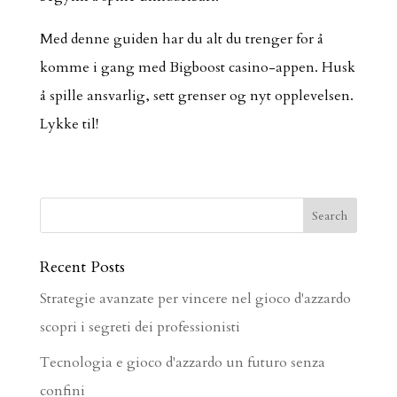
Med denne guiden har du alt du trenger for å
komme i gang med Bigboost casino-appen. Husk
å spille ansvarlig, sett grenser og nyt opplevelsen.
Lykke til!
Recent Posts
Strategie avanzate per vincere nel gioco d'azzardo
scopri i segreti dei professionisti
Tecnologia e gioco d'azzardo un futuro senza
confini