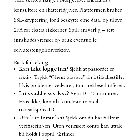
være skattepliktige i Norge. Det anbefales å
konsultere en skatterådgiver. Plattformen bruker
SSL-kryptering for å beskytte dine data, og tilbyr
2FA for ekstra sikkerhet. Spill ansvarlig – sett
innskuddsgrenser og bruk eventuelle
selvutestengelsesverktøy.
Rask feilsøking
Kan ikke logge inn?
Sjekk at passordet er
riktig. Trykk “Glemt passord” for å tilbakestille.
Hvis problemet vedvarer, tøm nettleserbufferen.
Innskudd vises ikke?
Vent 10–15 minutter.
Hvis ikke, kontakt kundestøtte med
transaksjons-ID.
Uttak er forsinket?
Sjekk om du har fullført
verifiseringen. Uten verifisert konto kan uttak
bli holdt i opptil 72 timer.