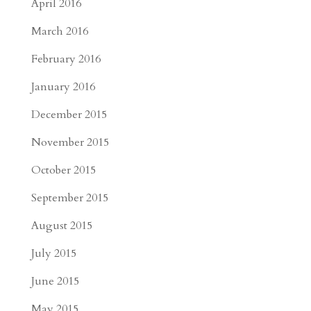
April 2016
March 2016
February 2016
January 2016
December 2015
November 2015
October 2015
September 2015
August 2015
July 2015
June 2015
May 2015