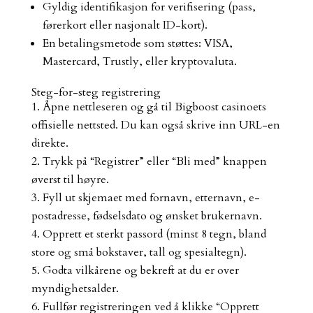
Gyldig identifikasjon for verifisering (pass,
førerkort eller nasjonalt ID-kort).
En betalingsmetode som støttes: VISA,
Mastercard, Trustly, eller kryptovaluta.
Steg-for-steg registrering
Åpne nettleseren og gå til Bigboost casinoets
offisielle nettsted. Du kan også skrive inn URL-en
direkte.
Trykk på “Registrer” eller “Bli med” knappen
øverst til høyre.
Fyll ut skjemaet med fornavn, etternavn, e-
postadresse, fødselsdato og ønsket brukernavn.
Opprett et sterkt passord (minst 8 tegn, bland
store og små bokstaver, tall og spesialtegn).
Godta vilkårene og bekreft at du er over
myndighetsalder.
Fullfør registreringen ved å klikke “Opprett