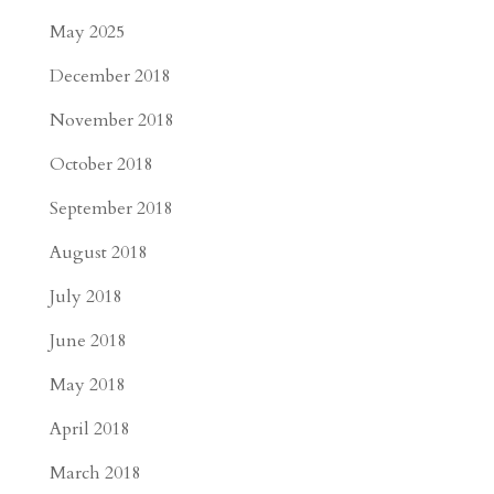
May 2025
December 2018
November 2018
October 2018
September 2018
August 2018
July 2018
June 2018
May 2018
April 2018
March 2018