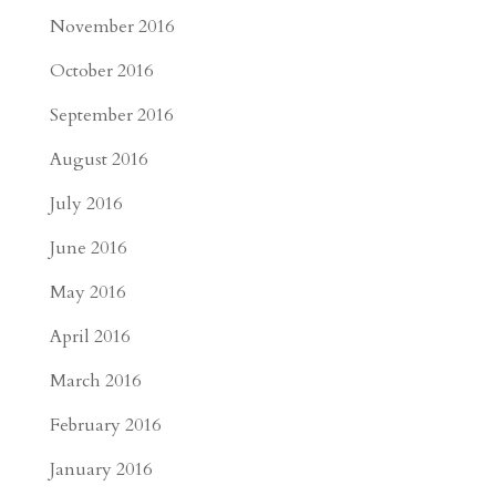
November 2016
October 2016
September 2016
August 2016
July 2016
June 2016
May 2016
April 2016
March 2016
February 2016
January 2016