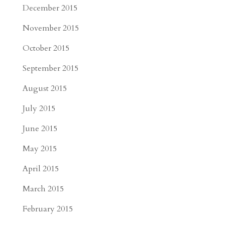
December 2015
November 2015
October 2015
September 2015
August 2015
July 2015
June 2015
May 2015
April 2015
March 2015
February 2015