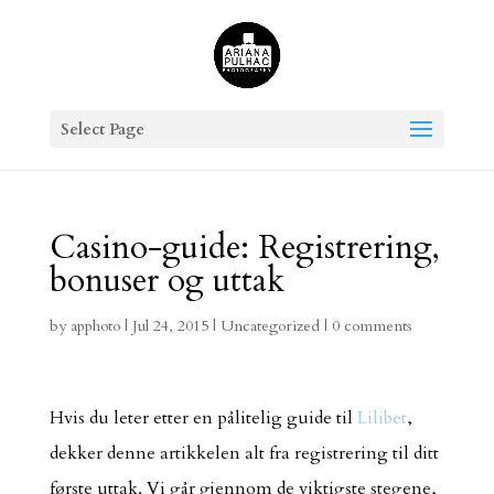
Select Page
Casino-guide: Registrering,
bonuser og uttak
by
apphoto
|
Jul 24, 2015
|
Uncategorized
|
0 comments
Hvis du leter etter en pålitelig guide til
Lilibet
,
dekker denne artikkelen alt fra registrering til ditt
første uttak. Vi går gjennom de viktigste stegene,