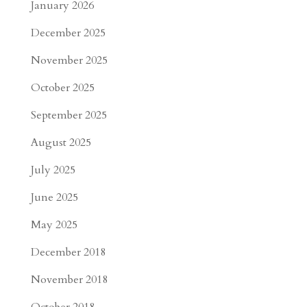
January 2026
December 2025
November 2025
October 2025
September 2025
August 2025
July 2025
June 2025
May 2025
December 2018
November 2018