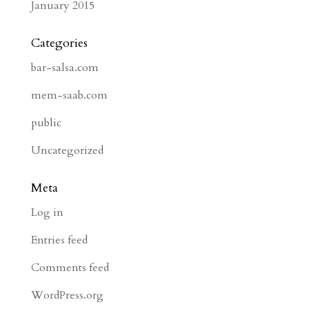
January 2015
Categories
bar-salsa.com
mem-saab.com
public
Uncategorized
Meta
Log in
Entries feed
Comments feed
WordPress.org