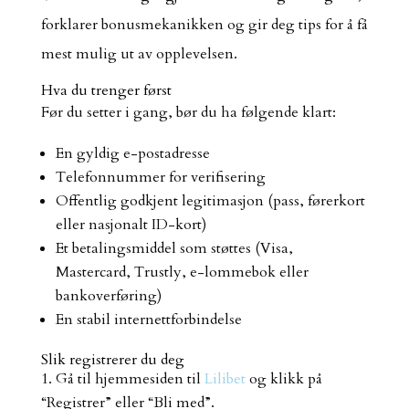
forklarer bonusmekanikken og gir deg tips for å få
mest mulig ut av opplevelsen.
Hva du trenger først
Før du setter i gang, bør du ha følgende klart:
En gyldig e-postadresse
Telefonnummer for verifisering
Offentlig godkjent legitimasjon (pass, førerkort
eller nasjonalt ID-kort)
Et betalingsmiddel som støttes (Visa,
Mastercard, Trustly, e-lommebok eller
bankoverføring)
En stabil internettforbindelse
Slik registrerer du deg
Gå til hjemmesiden til
Lilibet
og klikk på
“Registrer” eller “Bli med”.