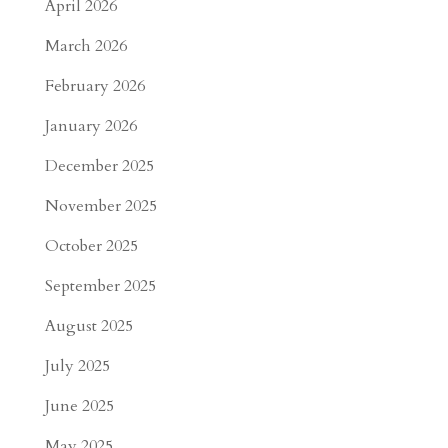
April 2026
March 2026
February 2026
January 2026
December 2025
November 2025
October 2025
September 2025
August 2025
July 2025
June 2025
May 2025