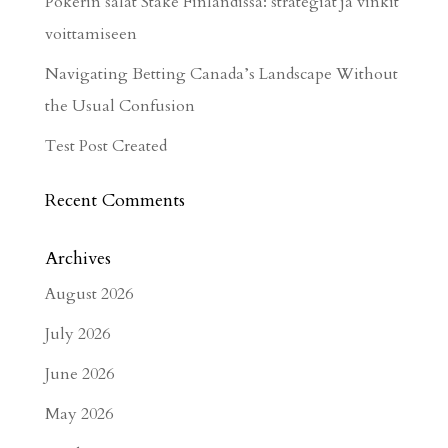
Pokerin salat Stake Finlandissa: strategiat ja vinkit
voittamiseen
Navigating Betting Canada’s Landscape Without
the Usual Confusion
Test Post Created
Recent Comments
Archives
August 2026
July 2026
June 2026
May 2026