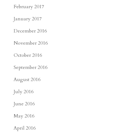
February 2017
January 2017
December 2016
November 2016
October 2016
September 2016
August 2016
July 2016
June 2016
May 2016
April 2016