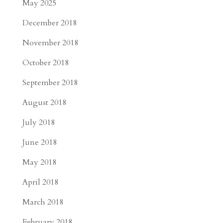
May 2025
December 2018
November 2018
October 2018
September 2018
August 2018
July 2018
June 2018
May 2018
April 2018
March 2018
February 2018