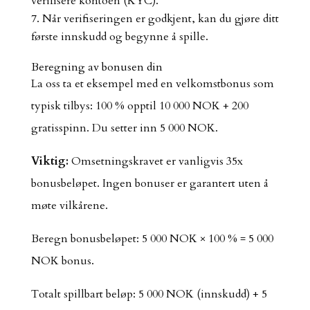
verifisere kontoen (KYC).
Når verifiseringen er godkjent, kan du gjøre ditt
første innskudd og begynne å spille.
Beregning av bonusen din
La oss ta et eksempel med en velkomstbonus som
typisk tilbys: 100 % opptil 10 000 NOK + 200
gratisspinn. Du setter inn 5 000 NOK.
Viktig:
Omsetningskravet er vanligvis 35x
bonusbeløpet. Ingen bonuser er garantert uten å
møte vilkårene.
Beregn bonusbeløpet: 5 000 NOK × 100 % = 5 000
NOK bonus.
Totalt spillbart beløp: 5 000 NOK (innskudd) + 5