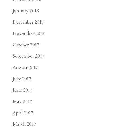
January 2018
December 2017
November 2017
October 2017
September 2017
August 2017
July 2017
June 2017
May 2017
April 2017
March 2017