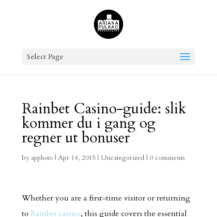
Select Page
Rainbet Casino-guide: slik
kommer du i gang og
regner ut bonuser
by
apphoto
|
Apr 14, 2015
|
Uncategorized
|
0 comments
Whether you are a first-time visitor or returning
to
Rainbet casino
, this guide covers the essential