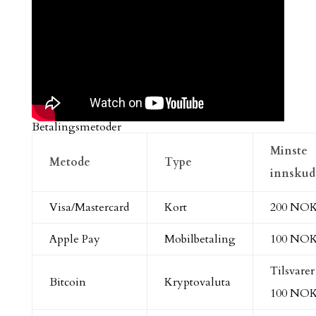
Betalingsmetoder
Minste
Metode
Type
innskud
Visa/Mastercard
Kort
200 NO
Apple Pay
Mobilbetaling
100 NO
Tilsvarer
Bitcoin
Kryptovaluta
100 NO