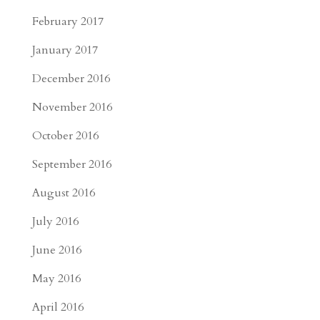
February 2017
January 2017
December 2016
November 2016
October 2016
September 2016
August 2016
July 2016
June 2016
May 2016
April 2016