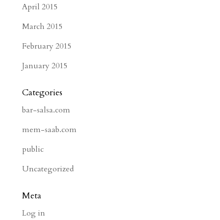
April 2015
March 2015
February 2015
January 2015
Categories
bar-salsa.com
mem-saab.com
public
Uncategorized
Meta
Log in