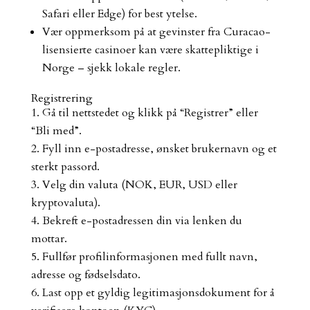
Safari eller Edge) for best ytelse.
Vær oppmerksom på at gevinster fra Curacao-
lisensierte casinoer kan være skattepliktige i
Norge – sjekk lokale regler.
Registrering
Gå til nettstedet og klikk på “Registrer” eller
“Bli med”.
Fyll inn e-postadresse, ønsket brukernavn og et
sterkt passord.
Velg din valuta (NOK, EUR, USD eller
kryptovaluta).
Bekreft e-postadressen din via lenken du
mottar.
Fullfør profilinformasjonen med fullt navn,
adresse og fødselsdato.
Last opp et gyldig legitimasjonsdokument for å