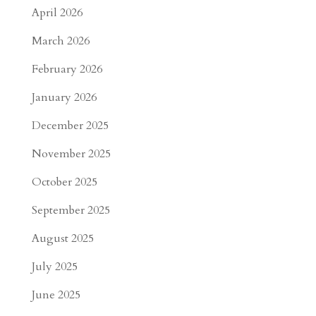
April 2026
March 2026
February 2026
January 2026
December 2025
November 2025
October 2025
September 2025
August 2025
July 2025
June 2025