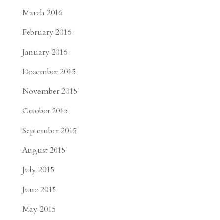
March 2016
February 2016
January 2016
December 2015
November 2015
October 2015
September 2015
August 2015
July 2015
June 2015
May 2015