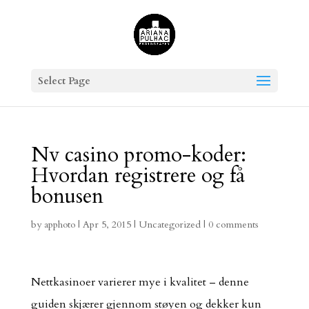
Select Page
Nv casino promo-koder:
Hvordan registrere og få
bonusen
by
apphoto
|
Apr 5, 2015
|
Uncategorized
|
0 comments
Nettkasinoer varierer mye i kvalitet – denne
guiden skjærer gjennom støyen og dekker kun