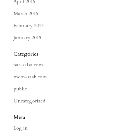
April 2015
March 2015
February 2015
January 2015
Categories
bar-salsa.com
mem-saab.com
public
Uncategorized
Meta
Log in