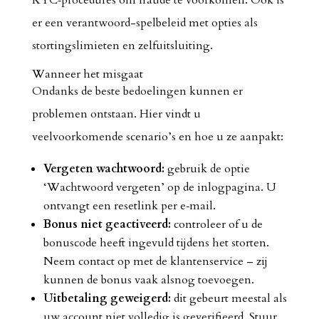
KYC‑procedures om fraude te voorkomen. Ook is
er een verantwoord-spelbeleid met opties als
stortingslimieten en zelfuitsluiting.
Wanneer het misgaat
Ondanks de beste bedoelingen kunnen er
problemen ontstaan. Hier vindt u
veelvoorkomende scenario’s en hoe u ze aanpakt:
Vergeten wachtwoord:
gebruik de optie
‘Wachtwoord vergeten’ op de inlogpagina. U
ontvangt een resetlink per e‑mail.
Bonus niet geactiveerd:
controleer of u de
bonuscode heeft ingevuld tijdens het storten.
Neem contact op met de klantenservice – zij
kunnen de bonus vaak alsnog toevoegen.
Uitbetaling geweigerd:
dit gebeurt meestal als
uw account niet volledig is geverifieerd. Stuur