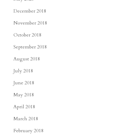
December 2018
November 2018
October 2018
September 2018
August 2018
July 2018
June 2018
May 2018
April 2018
March 2018
February 2018