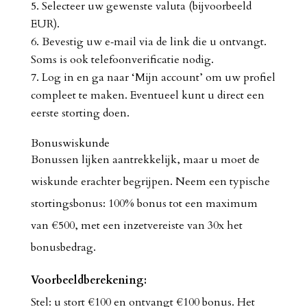
Selecteer uw gewenste valuta (bijvoorbeeld
EUR).
Bevestig uw e‑mail via de link die u ontvangt.
Soms is ook telefoonverificatie nodig.
Log in en ga naar ‘Mijn account’ om uw profiel
compleet te maken. Eventueel kunt u direct een
eerste storting doen.
Bonuswiskunde
Bonussen lijken aantrekkelijk, maar u moet de
wiskunde erachter begrijpen. Neem een typische
stortingsbonus: 100% bonus tot een maximum
van €500, met een inzetvereiste van 30x het
bonusbedrag.
Voorbeeldberekening:
Stel: u stort €100 en ontvangt €100 bonus. Het