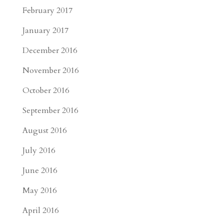
February 2017
January 2017
December 2016
November 2016
October 2016
September 2016
August 2016
July 2016
June 2016
May 2016
April 2016