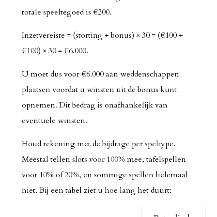
totale speeltegoed is €200.
Inzetvereiste = (storting + bonus) × 30 = (€100 +
€100) × 30 = €6.000.
U moet dus voor €6.000 aan weddenschappen
plaatsen voordat u winsten uit de bonus kunt
opnemen. Dit bedrag is onafhankelijk van
eventuele winsten.
Houd rekening met de bijdrage per speltype.
Meestal tellen slots voor 100% mee, tafelspellen
voor 10% of 20%, en sommige spellen helemaal
niet. Bij een tabel ziet u hoe lang het duurt: