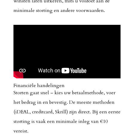
winsten laten uitkeren, mits u voldoet aan de
minimale storting en andere voorwaarden.
Financiële handelingen
Storten gaat snel – kies uw betaalmethode, voer
het bedrag in en bevestig. De meeste methoden
(iDEAL, creditcard, Skrill) zijn direct. Bij een eerste
storting is vaak een minimale inleg van €10
vereist.