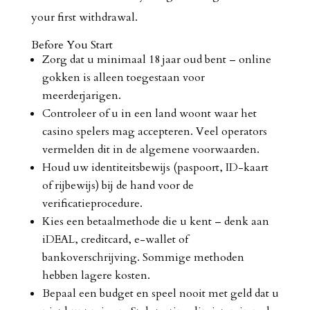
your first withdrawal.
Before You Start
Zorg dat u minimaal 18 jaar oud bent – online
gokken is alleen toegestaan voor
meerderjarigen.
Controleer of u in een land woont waar het
casino spelers mag accepteren. Veel operators
vermelden dit in de algemene voorwaarden.
Houd uw identiteitsbewijs (paspoort, ID-kaart
of rijbewijs) bij de hand voor de
verificatieprocedure.
Kies een betaalmethode die u kent – denk aan
iDEAL, creditcard, e-wallet of
bankoverschrijving. Sommige methoden
hebben lagere kosten.
Bepaal een budget en speel nooit met geld dat u