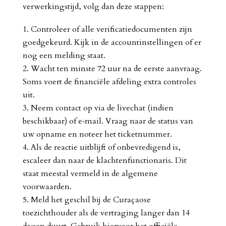
verwerkingstijd, volg dan deze stappen:
Controleer of alle verificatiedocumenten zijn
goedgekeurd. Kijk in de accountinstellingen of er
nog een melding staat.
Wacht ten minste 72 uur na de eerste aanvraag.
Soms voert de financiële afdeling extra controles
uit.
Neem contact op via de livechat (indien
beschikbaar) of e‑mail. Vraag naar de status van
uw opname en noteer het ticketnummer.
Als de reactie uitblijft of onbevredigend is,
escaleer dan naar de klachtenfunctionaris. Dit
staat meestal vermeld in de algemene
voorwaarden.
Meld het geschil bij de Curaçaose
toezichthouder als de vertraging langer dan 14