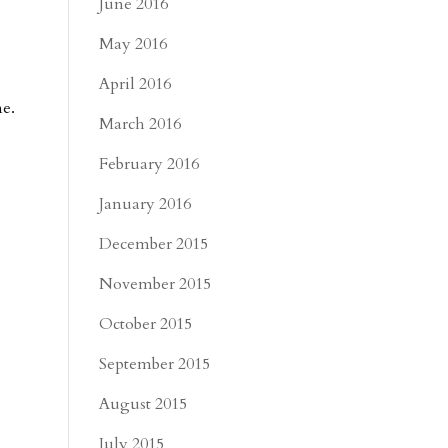
June 2016
May 2016
April 2016
me.
March 2016
February 2016
January 2016
December 2015
November 2015
October 2015
September 2015
August 2015
July 2015