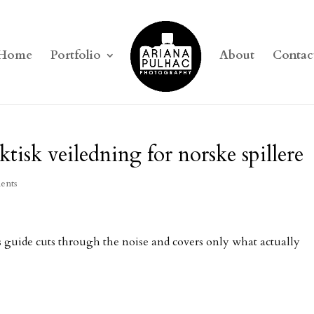
Home
Portfolio
About
Contac
tisk veiledning for norske spillere
ents
s guide cuts through the noise and covers only what actually