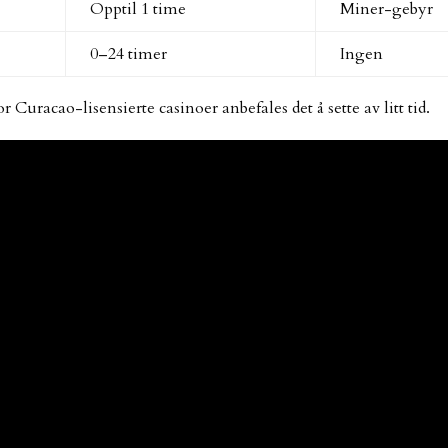
Opptil 1 time
Miner-gebyr
0–24 timer
Ingen
 Curacao-lisensierte casinoer anbefales det å sette av litt tid.