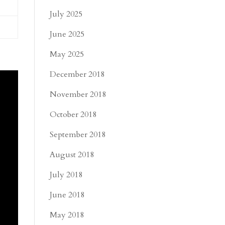
July 2025
June 2025
May 2025
December 2018
November 2018
October 2018
September 2018
August 2018
July 2018
June 2018
May 2018