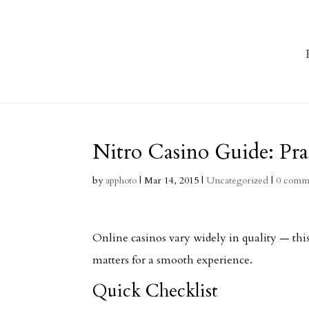
Nitro Casino Guide: Prak
by
apphoto
|
Mar 14, 2015
|
Uncategorized
|
0 comm
Online casinos vary widely in quality — thi
matters for a smooth experience.
Quick Checklist