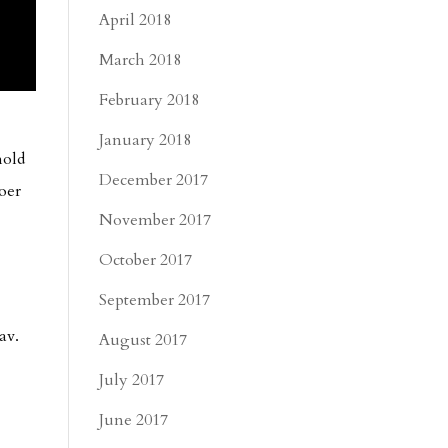
April 2018
March 2018
February 2018
January 2018
hold
December 2017
oer
November 2017
October 2017
September 2017
av.
August 2017
July 2017
June 2017