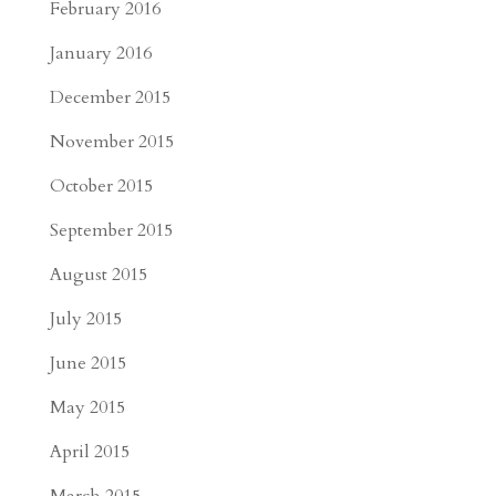
February 2016
January 2016
December 2015
November 2015
October 2015
September 2015
August 2015
July 2015
June 2015
May 2015
April 2015