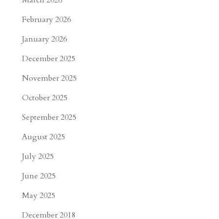
March 2026
February 2026
January 2026
December 2025
November 2025
October 2025
September 2025
August 2025
July 2025
June 2025
May 2025
December 2018