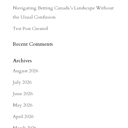
Navigating Betting Canada’s Landscape Without
the Usual Confusion
Test Post Created
Recent Comments
Archives
August 2026
July 2026
June 2026
May 2026
April 2026