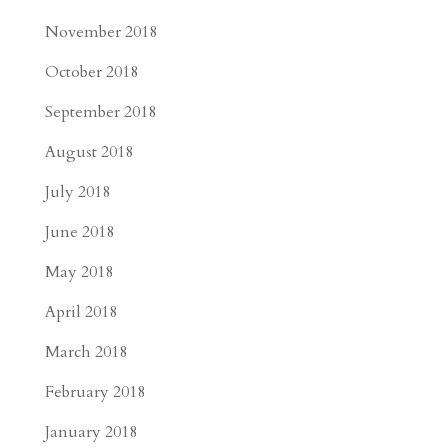
November 2018
October 2018
September 2018
August 2018
July 2018
June 2018
May 2018
April 2018
March 2018
February 2018
January 2018