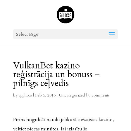
Select Page
VulkanBet kazino
reģistrācija un bonuss –
pilnīgs ceļvedis
by
apphoto
|
Feb 5, 2015
|
Uncategorized
|
0 comments
Pirms noguldāt naudu jebkurā tiešsaistes kazino,
veltiet piecas minūtes, lai izlasītu šo