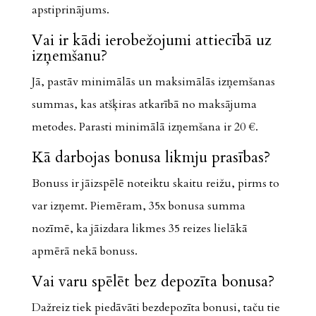
apstiprinājums.
Vai ir kādi ierobežojumi attiecībā uz
izņemšanu?
Jā, pastāv minimālās un maksimālās izņemšanas
summas, kas atšķiras atkarībā no maksājuma
metodes. Parasti minimālā izņemšana ir 20 €.
Kā darbojas bonusa likmju prasības?
Bonuss ir jāizspēlē noteiktu skaitu reižu, pirms to
var izņemt. Piemēram, 35x bonusa summa
nozīmē, ka jāizdara likmes 35 reizes lielākā
apmērā nekā bonuss.
Vai varu spēlēt bez depozīta bonusa?
Dažreiz tiek piedāvāti bezdepozīta bonusi, taču tie