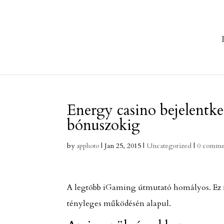
Energy casino bejelentkez
bónuszokig
by
apphoto
|
Jan 25, 2015
|
Uncategorized
|
0 comme
A legtöbb iGaming útmutató homályos. Ez ne
tényleges működésén alapul.