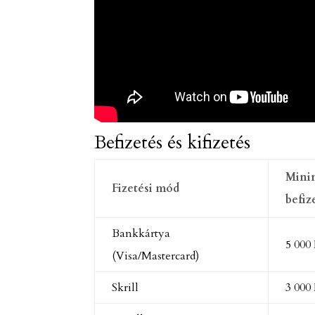
Befizetés és kifizetés
Min
Fizetési mód
befiz
Bankkártya
5 00
(Visa/Mastercard)
Skrill
3 00