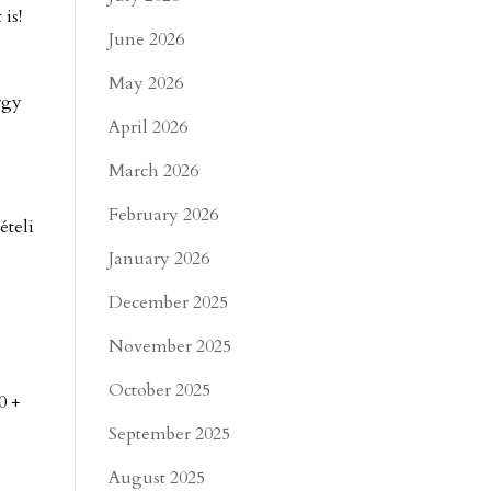
 is!
June 2026
May 2026
rgy
April 2026
March 2026
February 2026
ételi
January 2026
December 2025
November 2025
October 2025
0 +
September 2025
August 2025