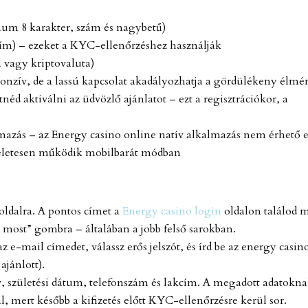
mum 8 karakter, szám és nagybetű)
cím) – ezeket a KYC-ellenőrzéshez használják
 vagy kriptovaluta)
zponzív, de a lassú kapcsolat akadályozhatja a gördülékeny élmé
éd aktiválni az üdvözlő ajánlatot – ezt a regisztrációkor, a
zás – az Energy casino online natív alkalmazás nem érhető e
kéletesen működik mobilbarát módban
e
oldalra. A pontos címet a
Energy casino login
oldalon találod 
z most” gombra – általában a jobb felső sarokban.
az e-mail címedet, válassz erős jelszót, és írd be az energy casin
ajánlott).
v, születési dátum, telefonszám és lakcím. A megadott adatokn
, mert később a kifizetés előtt KYC-ellenőrzésre kerül sor.