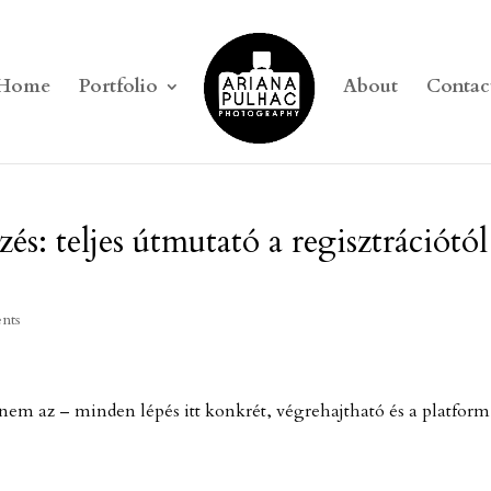
Home
Portfolio
About
Contac
és: teljes útmutató a regisztrációtól
nts
m az – minden lépés itt konkrét, végrehajtható és a platform