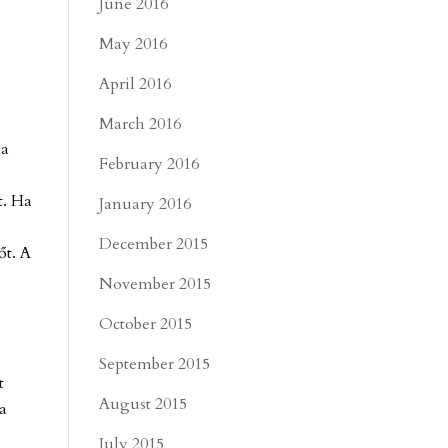
June 2016
May 2016
April 2016
March 2016
ha
February 2016
t. Ha
January 2016
December 2015
őt. A
November 2015
October 2015
September 2015
t
August 2015
ya
July 2015