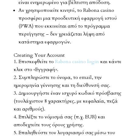
είναι ενημερωμένο για βέλτιστη απόδοση.
Αν χρησιμοποιείτε κινητό, το Rabona casino
προσφέρει μια προοδευτική εφαρμογή ιστού
(PWA) που εκκινείται από το πρόγραμμα
περιήγησης – δεν χρειάζεται λήψη από
κατάστημα εφαρμογών.
Creating Your Account
Επισκεφθείτε το
Rabona casino login
και κάντε
κλικ στο «Εγγραφή».
Συμπληρώστε το όνομα, το email, την
ημερομηνία γέννησης και τη διεύθυνσή σας.
Δημιουργήστε έναν ισχυρό κωδικό πρόσβασης
(τουλάχιστον 8 χαρακτήρες, με κεφαλαία, πεζά
και αριθμούς).
Επιλέξτε το νόμισμά σας (π.χ. EUR) και
αποδεχτείτε τους όρους χρήσης.
Επαληθεύστε τον λογαριασμό σας μέσω του