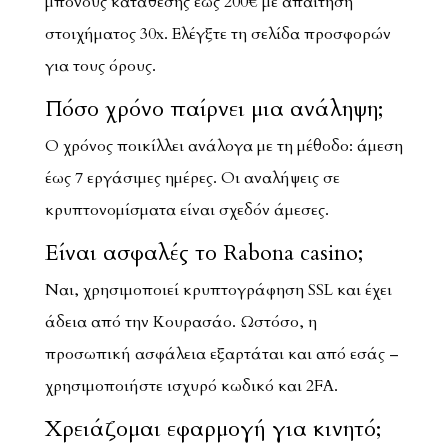
μπόνους κατάθεσης έως 200€ με απαίτηση
στοιχήματος 30x. Ελέγξτε τη σελίδα προσφορών
για τους όρους.
Πόσο χρόνο παίρνει μια ανάληψη;
Ο χρόνος ποικίλλει ανάλογα με τη μέθοδο: άμεση
έως 7 εργάσιμες ημέρες. Οι αναλήψεις σε
κρυπτονομίσματα είναι σχεδόν άμεσες.
Είναι ασφαλές το Rabona casino;
Ναι, χρησιμοποιεί κρυπτογράφηση SSL και έχει
άδεια από την Κουρασάο. Ωστόσο, η
προσωπική ασφάλεια εξαρτάται και από εσάς –
χρησιμοποιήστε ισχυρό κωδικό και 2FA.
Χρειάζομαι εφαρμογή για κινητό;