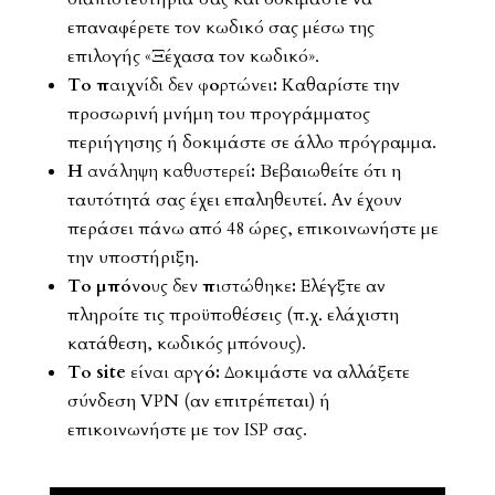
επαναφέρετε τον κωδικό σας μέσω της
επιλογής «Ξέχασα τον κωδικό».
Το παιχνίδι δεν φορτώνει:
Καθαρίστε την
προσωρινή μνήμη του προγράμματος
περιήγησης ή δοκιμάστε σε άλλο πρόγραμμα.
Η ανάληψη καθυστερεί:
Βεβαιωθείτε ότι η
ταυτότητά σας έχει επαληθευτεί. Αν έχουν
περάσει πάνω από 48 ώρες, επικοινωνήστε με
την υποστήριξη.
Το μπόνους δεν πιστώθηκε:
Ελέγξτε αν
πληροίτε τις προϋποθέσεις (π.χ. ελάχιστη
κατάθεση, κωδικός μπόνους).
Το site είναι αργό:
Δοκιμάστε να αλλάξετε
σύνδεση VPN (αν επιτρέπεται) ή
επικοινωνήστε με τον ISP σας.