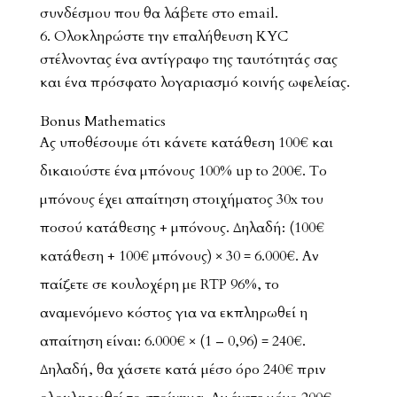
συνδέσμου που θα λάβετε στο email.
Ολοκληρώστε την επαλήθευση KYC
στέλνοντας ένα αντίγραφο της ταυτότητάς σας
και ένα πρόσφατο λογαριασμό κοινής ωφελείας.
Bonus Mathematics
Ας υποθέσουμε ότι κάνετε κατάθεση 100€ και
δικαιούστε ένα μπόνους 100% up to 200€. Το
μπόνους έχει απαίτηση στοιχήματος 30x του
ποσού κατάθεσης + μπόνους. Δηλαδή: (100€
κατάθεση + 100€ μπόνους) × 30 = 6.000€. Αν
παίζετε σε κουλοχέρη με RTP 96%, το
αναμενόμενο κόστος για να εκπληρωθεί η
απαίτηση είναι: 6.000€ × (1 – 0,96) = 240€.
Δηλαδή, θα χάσετε κατά μέσο όρο 240€ πριν